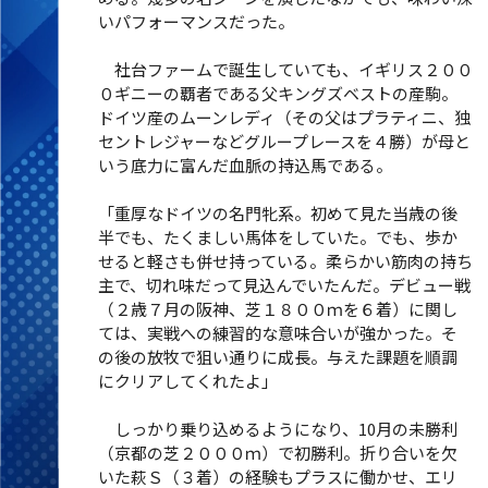
いパフォーマンスだった。
社台ファームで誕生していても、イギリス２００
０ギニーの覇者である父キングズベストの産駒。
ドイツ産のムーンレディ（その父はプラティニ、独
セントレジャーなどグループレースを４勝）が母と
いう底力に富んだ血脈の持込馬である。
「重厚なドイツの名門牝系。初めて見た当歳の後
半でも、たくましい馬体をしていた。でも、歩か
せると軽さも併せ持っている。柔らかい筋肉の持ち
主で、切れ味だって見込んでいたんだ。デビュー戦
（２歳７月の阪神、芝１８００ｍを６着）に関し
ては、実戦への練習的な意味合いが強かった。そ
の後の放牧で狙い通りに成長。与えた課題を順調
にクリアしてくれたよ」
しっかり乗り込めるようになり、10月の未勝利
（京都の芝２０００ｍ）で初勝利。折り合いを欠
いた萩Ｓ（３着）の経験もプラスに働かせ、エリ