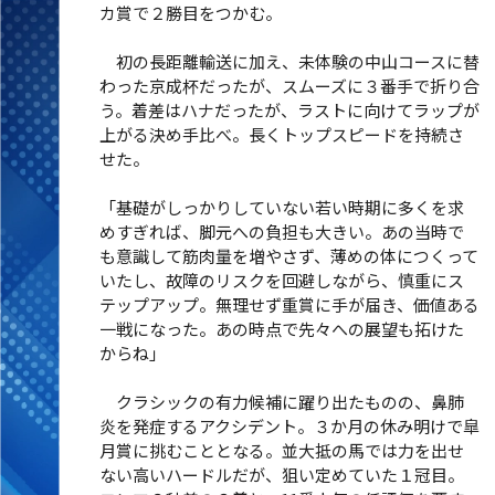
カ賞で２勝目をつかむ。
初の長距離輸送に加え、未体験の中山コースに替
わった京成杯だったが、スムーズに３番手で折り合
う。着差はハナだったが、ラストに向けてラップが
上がる決め手比べ。長くトップスピードを持続さ
せた。
「基礎がしっかりしていない若い時期に多くを求
めすぎれば、脚元への負担も大きい。あの当時で
も意識して筋肉量を増やさず、薄めの体につくって
いたし、故障のリスクを回避しながら、慎重にス
テップアップ。無理せず重賞に手が届き、価値ある
一戦になった。あの時点で先々への展望も拓けた
からね」
クラシックの有力候補に躍り出たものの、鼻肺
炎を発症するアクシデント。３か月の休み明けで皐
月賞に挑むこととなる。並大抵の馬では力を出せ
ない高いハードルだが、狙い定めていた１冠目。