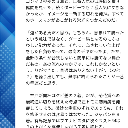
コンマ２秒差の３着と、11番人気の低評価を覆す
健闘を見せた。続くダービーでも７番人気にすぎな
かったが、イメージを一新する切れを発揮。すべて
のホースマンがあこがれる栄光をつかんだのだ。
「運がある馬だと思う。もちろん、恵まれて勝った
という意味ではなく、ダービー馬となるのにふさ
わしい能力があった。それに、ふさわしい仕上げ
をした自負もあって、最高のデキだったよ。ただ、
全部の条件が合致しないと簡単には勝てない舞台
だもの。あの流れのなかでは、これしかないとい
う走りができた。普通はありえない上がり（32秒
７）を繰り出しても、無事に終えられたことが一番
の幸運だと思う」
神戸新聞杯はクビ差の２着。だが、菊花賞への
最終追い切りを終えた時点で左トモに筋肉痛を発
症してしまう。微妙な歯車のずれであっても、それ
を修正するのは容易ではなかった。ジャパンを８
着。有馬記念ではブエナビスタに次ぐラスト34秒
２の上がりを駆使しながら７着に終わる。