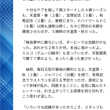
十分なケアを施して再スタートした４歳シーズン
も、天皇賞・春（２着）、宝塚記念（３着）、有
馬記念（２着）と、善戦どまり。ドバイワールドＣ
（６着）以降も連敗は続く。久々に閃光の末脚を
爆発させたのが、５歳時の天皇賞・秋だった。
「無我夢中に勝ちにいき、ダービーでは念願がかな
った。あれから２年５か月。本当に長かったよ。
ミルコ（デムーロ騎手）も言っていたが、天覧競馬
で勝てて夢のよう。まったく違った喜びだった」
結局、毎日王冠が最後の勝利となる。天皇賞・
秋（３着）、ジャパンＣ（10着）を経て、有馬記
念でラストランを迎える予定だったが、直前にな
って歩様が乱れ、回避することに。会見に臨んだト
レーナーは、わき上がってくる感情を抑え切れず、
こう思わず涙した。
「いろいろな試練があったからこそ、スタッフも