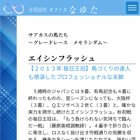
サアカスの馬たち
～グレードレース メモランダム～
エイシンフラッシュ
【２０１３年 毎日王冠】馬づくりの達人
も感涙したプロフェッショナルな末脚
５歳時のジャパンＣは９着、有馬記念も４着に
終わったものの、翌シーズンになっても、大阪杯
（３着）、Ｑエリザベス２世Ｃ（３着）と、確かな
実力を誇示し続けたエイシンフラッシュ。秋初戦
の毎日王冠は、「もう負けられない気持ちで臨ん
だ一戦」（藤原英昭調教師）。４番手で折り合い
に専念し、ロスなく抜け出す作戦通りの完勝を収
める。幾多の名シーンを演じたなかでも、味わい深