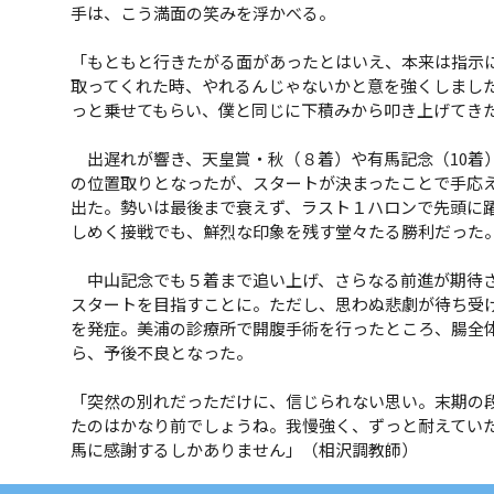
手は、こう満面の笑みを浮かべる。
「もともと行きたがる面があったとはいえ、本来は指示
取ってくれた時、やれるんじゃないかと意を強くしまし
っと乗せてもらい、僕と同じに下積みから叩き上げてき
出遅れが響き、天皇賞・秋（８着）や有馬記念（10着
の位置取りとなったが、スタートが決まったことで手応
出た。勢いは最後まで衰えず、ラスト１ハロンで先頭に
しめく接戦でも、鮮烈な印象を残す堂々たる勝利だった
中山記念でも５着まで追い上げ、さらなる前進が期待さ
スタートを目指すことに。ただし、思わぬ悲劇が待ち受
を発症。美浦の診療所で開腹手術を行ったところ、腸全
ら、予後不良となった。
「突然の別れだっただけに、信じられない思い。末期の
たのはかなり前でしょうね。我慢強く、ずっと耐えてい
馬に感謝するしかありません」（相沢調教師）