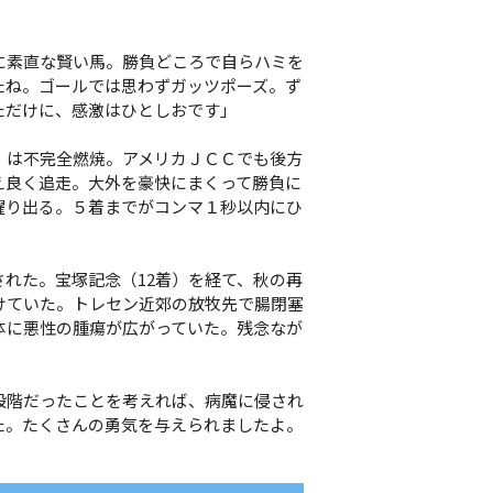
に素直な賢い馬。勝負どころで自らハミを
たね。ゴールでは思わずガッツポーズ。ず
ただけに、感激はひとしおです」
）は不完全燃焼。アメリカＪＣＣでも後方
え良く追走。大外を豪快にまくって勝負に
躍り出る。５着までがコンマ１秒以内にひ
。
れた。宝塚記念（12着）を経て、秋の再
けていた。トレセン近郊の放牧先で腸閉塞
体に悪性の腫瘍が広がっていた。残念なが
段階だったことを考えれば、病魔に侵され
た。たくさんの勇気を与えられましたよ。