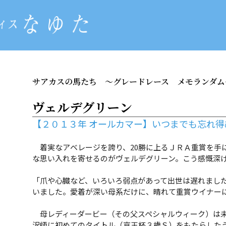
サアカスの馬たち
～グレードレース メモランダム
ヴェルデグリーン
【２０１３年 オールカマー】いつまでも忘れ
着実なアベレージを誇り、20勝に上るＪＲＡ重賞を手
な思い入れを寄せるのがヴェルデグリーン。こう感慨深
「爪や心臓など、いろいろ弱点があって出世は遅れまし
いました。愛着が深い母系だけに、晴れて重賞ウイナー
母レディーダービー（その父スペシャルウィーク）は未
沢師に初めてのタイトル（京王杯３歳Ｓ）をもたらした