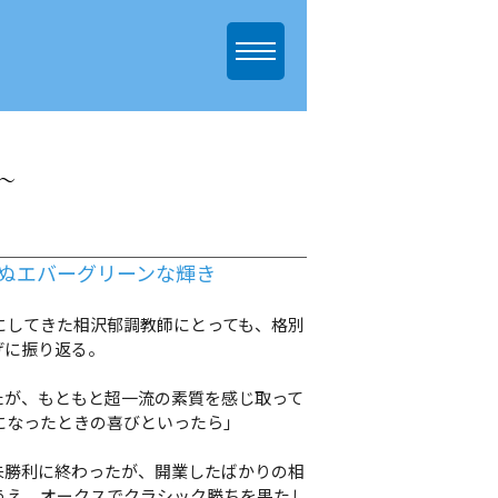
～
得ぬエバーグリーンな輝き
にしてきた相沢郁調教師にとっても、格別
げに振り返る。
たが、もともと超一流の素質を感じ取って
になったときの喜びといったら」
勝利に終わったが、開業したばかりの相
うえ、オークスでクラシック勝ちを果たし