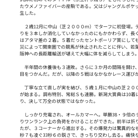
たウメノファイバーの産駒である。父はジャングルポケ
生した。
２歳12月に中山（芝２０００ｍ）でターフに初登場。
りを３本しか消化していなかったのにもかかわらず、長
はアタマ差の２着。５着だったセントポーリア賞にして
災によって関東圏での競馬が休止されたことに伴い、若葉
阪神への長距離輸送が堪えて大幅に体を減らしてしまう
半年間の休養後も３連敗。さらに３か月の間隔を開け、
目をつかんだ。だが、以降の５戦はなかなかレース運び
丁寧な立て直しが実を結び、５歳１月に中山の芝２００
が始まる。調布特別、常総Ｓも連勝。新潟大賞典は10着
り、決して万全の状態ではなかった。
しっかり充電され、オールカマーへ。単勝38・９倍の
りワンランク上の負荷をかけることができた。前半は折
たが、３コーナーから進出する。その爆発力は驚異的な
秒７も凌ぐ33秒６の鋭さで、きっちり交わし去る。痛快