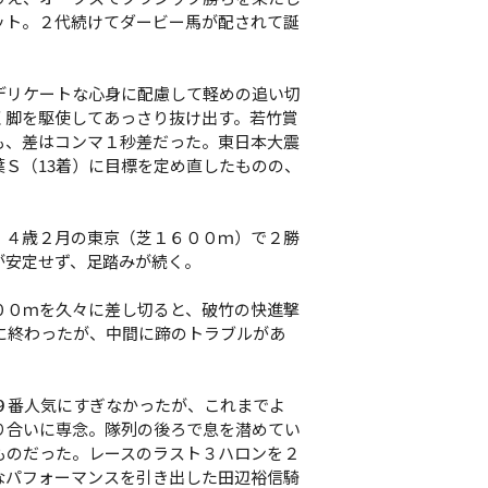
ット。２代続けてダービー馬が配されて誕
デリケートな心身に配慮して軽めの追い切
く脚を駆使してあっさり抜け出す。若竹賞
も、差はコンマ１秒差だった。東日本大震
Ｓ（13着）に目標を定め直したものの、
。
４歳２月の東京（芝１６００ｍ）で２勝
が安定せず、足踏みが続く。
０ｍを久々に差し切ると、破竹の快進撃
に終わったが、中間に蹄のトラブルがあ
９番人気にすぎなかったが、これまでよ
り合いに専念。隊列の後ろで息を潜めてい
ものだった。レースのラスト３ハロンを２
なパフォーマンスを引き出した田辺裕信騎