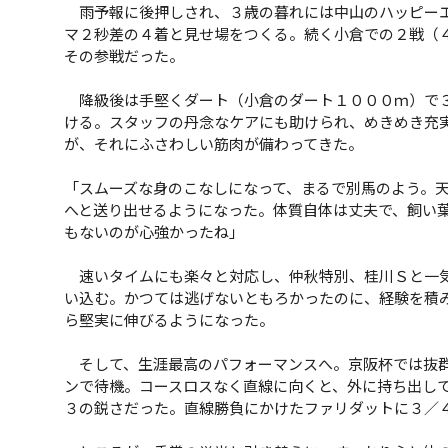
雨予報に後押しされ、３歳の暮れには中山のハッピーエ
マ２秒差の４着と見せ場をつくる。続く小倉での２戦（
その参戦だった。
降級後は手堅くダート（小倉のダート１０００ｍ）で３
ける。スタッフの丹念なケアにも助けられ、めきめき充
が、それにふさわしい筋肉が備わってきた。
「スムーズな身のこなしになって、まるで別馬のよう。
へと送り出せるようになった。体質自体は丈夫で、飼い
もないのが心強かったね」
速いタイムにも楽々と対応し、仲秋特別、桂川Ｓと一気
い込む。かつては逃げないともろかったのに、経験を積
ら堅実に伸びるようになった。
そして、生涯最高のパフォーマンスへ。京阪杯では抜群
ンで待機。コースロスなく直線に向くと、外に持ち出して
３の鋭さだった。直線勝負にかけたファリダットに３／