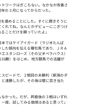
トワークはぎこちない。なかなか改善さ
翌年の３月になってからだった。
整を進めることにした。すぐに躓きそうに
てくれてね。なんとかデビューにこぎつけ
れることだけを願っていたよ」
本ではケイアイガード（ラジオたんぱ
りした傾向を伝える種牡馬であり、ＪＲＡ
ウエスタンローズ（その父オペラハウス）
16勝）をはじめ、地方競馬での活躍が
スピードで、２戦目の未勝利（新潟のダ
）と連勝したが、その後は壁に突き当た
もなかった。だが、昇級後の３戦はいずれ
、一度、試してみる価値はあると思って」