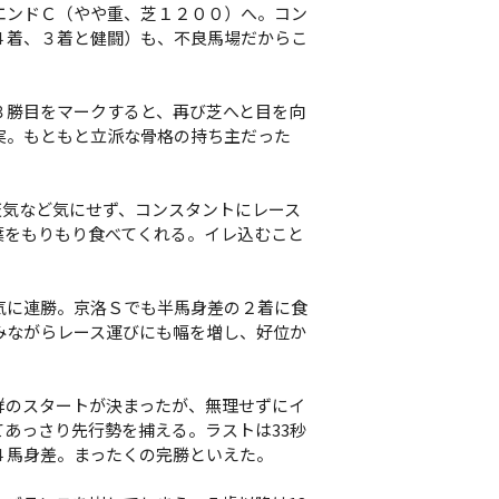
ンドＣ（やや重、芝１２００）へ。コン
４着、３着と健闘）も、不良馬場だからこ
勝目をマークすると、再び芝へと目を向
実。もともと立派な骨格の持ち主だった
天気など気にせず、コンスタントにレース
葉をもりもり食べてくれる。イレ込むこと
に連勝。京洛Ｓでも半馬身差の２着に食
みながらレース運びにも幅を増し、好位か
のスタートが決まったが、無理せずにイ
あっさり先行勢を捕える。ラストは33秒
４馬身差。まったくの完勝といえた。