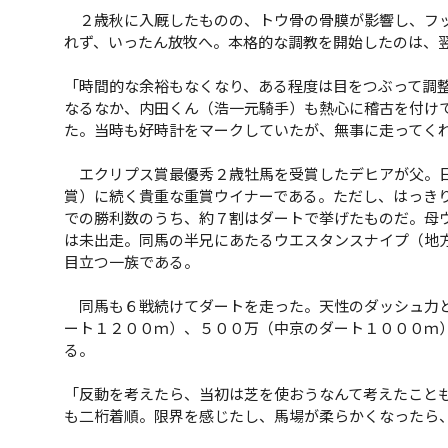
２歳秋に入厩したものの、トウ骨の骨膜が影響し、フッ
れず、いったん放牧へ。本格的な調教を開始したのは、
「時間的な余裕もなくなり、ある程度は目をつぶって調
なるなか、内田くん（浩一元騎手）も熱心に稽古を付け
た。当時も好時計をマークしていたが、無事に走ってく
エクリプス賞最優秀２歳牡馬を受賞したデヒアが父。日
賞）に続く貴重な重賞ウイナーである。ただし、はっき
での勝利数のうち、約７割はダートで挙げたものだ。母
は未出走。同馬の半兄にあたるウエスタンスナイプ（地方
目立つ一族である。
同馬も６戦続けてダートを走った。天性のダッシュ力と
ート１２００ｍ）、５００万（中京のダート１０００ｍ
る。
「反動を考えたら、当初は芝を使おうなんて考えたこと
も二桁着順。限界を感じたし、馬場が柔らかくなったら