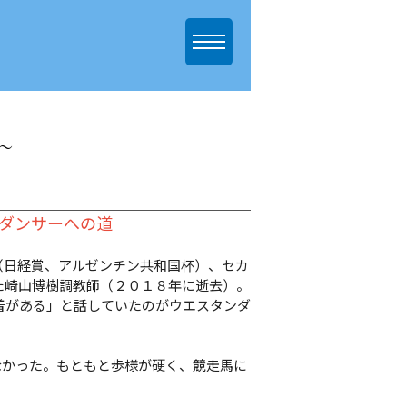
～
プダンサーへの道
日経賞、アルゼンチン共和国杯）、セカ
た崎山博樹調教師（２０１８年に逝去）。
着がある」と話していたのがウエスタンダ
なかった。もともと歩様が硬く、競走馬に
」