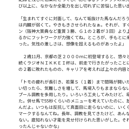
び以上に、なかなか全能力を出し切れずに苦悩した思い
「生まれてすぐに対面して、なんて垢抜けた馬なんだろ
は内臓が弱くて。やきもきさせられたなぁ。それが、す
ン（阪神大賞典など重賞３勝、Ｇ１の２着が３回）より
るかにフットワークが力強くてね。ところが、手もとに
った。気性の激しさは、想像を超えるものがあったよ」
２歳11月、京都の芝２０００ｍに初登場すると、悠々
続くラジオＮＩＫＫＥＩ杯は、前走で行きたがったこと
の２着に敗れたものの、キャリアを考えれば上々の内容
「トモの疲れが長引き、若葉Ｓ（１着）まで間隔が開い
い切ったら、気難しさを増して、馬場入りもままならな
プール調教を多用したり。いろいろ工夫してみたけど、
た。併せ馬で55秒くらいのメニューを考えていたのに、
んだよ。いつもは反抗して真面目に走らないのに、いく
マークするなんてね。長年、調教を見てきたけど、あん
ない。底知れない才能を見せ付けられた思いがした。そ
ったんじゃないかな」