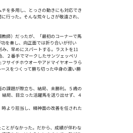
チを多用し、とっさの動きにも対応でき
間に行った。そんな荒々しさが敬遠され、
教師）だったが、「最初のコーナーで馬
が功を奏し、向正面では折り合いが付い
刻み、早めにスパートする。ラストを11
終始、２番手でマークしたサンツェッペリ
たフサイチホウオーやアドマイヤオーラら
レースをつくって勝ち切った中身の濃い勝
の課題が際立ち、結局、未勝利。５歳の
。結局、目立った活躍馬を送り出せず、４
時より担当し、精神面の改善を任された
たことがなかった。だから、成績が伴わな