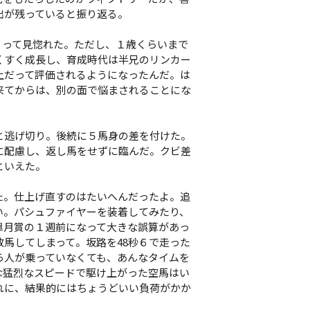
出が残っていると振り返る。
うって見惚れた。ただし、１歳くらいまで
くすく成長し、育成時代は半兄のリンカー
上だって評価されるようになったんだ。は
来てからは、別の面で悩まされることにな
と逃げ切り。後続に５馬身の差を付けた。
に配慮し、返し馬をせずに臨んだ。クビ差
といえた。
た。仕上げ直すのはたいへんだったよ。追
い。パシュファイヤーを装着してみたり、
皐月賞の１週前になって大きな誤算があっ
放馬してしまって。坂路を48秒６で走った
ら人が乗っていなくても、あんなタイムを
な猛烈なスピードで駆け上がった空馬はい
れに、結果的にはちょうどいい負荷がかか