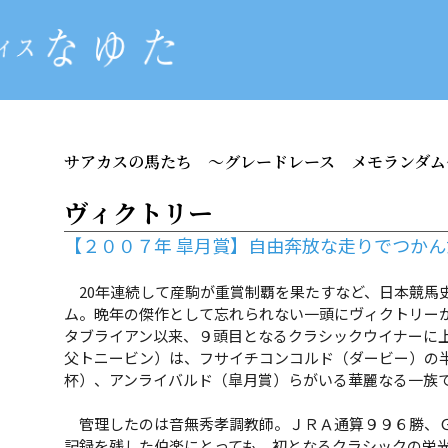
サアカスの馬たち
～グレードレース メモランダム
ヴィクトリー
【２００７年 皐月賞】自由奔放な走りでつか
20年連続して産駒が重賞制覇を果たすなど、日本競馬
ム。晩年の傑作として忘れられない一頭にヴィクトリー
タブライアン以来、９頭目となるクラシックウイナーに
父トニービン）は、フサイチコンコルド（ダービー）の
杯）、アンライバルド（皐月賞）らがいる華麗なる一族
管理したのは音無秀孝調教師。ＪＲＡ通算９９６勝、Ｇ１
記録を残した伯楽にとっても、初となるクラシックの栄