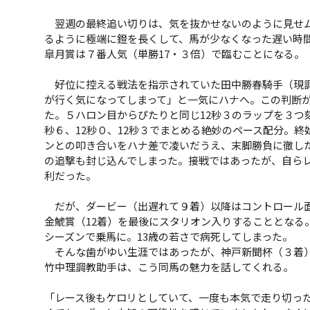
翌週の最終追い切りは、気を抜かせないのように見せム
るように極端に鐙を長くして、馬が少なくなった遅い時
皐月賞は７番人気（単勝17・３倍）で臨むことになる。
好位に控える戦法を指示されていた田中勝春騎手（現調
が行く気になってしまって」と一気にハナへ。この判断
た。５ハロン目からぴたりと同じ12秒３のラップを３つ
秒６、12秒０、12秒３でまとめる絶妙のペース配分。
ンとの叩き合いをハナ差で凌いだうえ、末脚勝負に徹し
の追撃も封じ込んでしまった。接戦ではあったが、自ら
利だった。
だが、ダービー（出遅れて９着）以降はコントロール面
金鯱賞（12着）を最後にスタリオン入りすることとなる
シーズンで乗馬に。13歳の若さで病死してしまった。
そんな歯がゆい生涯ではあったが、神戸新聞杯（３着）
竹中理調教助手は、こう同馬の魅力を話してくれる。
「レース後もケロリとしていて、一度も本気で走り切っ