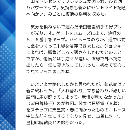
山元トレセンでリフレッシュが図られ、ひと回
りパワーアップ。気持ちも新たにセントライト記念
へ向かい、みごとに復活の勝利を収めた。
「気分を損ねないで運んだ柴田善臣騎手の好プレ
ーが光ります。ゲートをスムーズに出て、絶好の
５、６番手をキープ。ハイペースのなか、道中は前
に壁をつくって末脚を温存できました。ジョッキー
によれば、勝負どころで悪さをしかけたとのこと
ですが、他馬とは手応えが違い、直線で外へ持ち
出したら一気に突き放してしまった。初めて安心し
て見ていられましたね」
いよいよ本格化したかと思われたが、菊花賞は７
着に終わった。「入れ替わり、立ち替わりが激しい
展開に馬が怒ってしまって。我慢が利かなかった」
（柴田善騎手）のが敗因。翌春は日経賞（８着）
をステップに天皇賞・春に向かったものの、レース
中に左前を気にするそぶりを見せ、13着に沈む。
当初は腱鞘炎との診断だった。