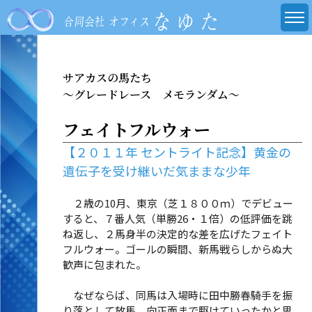
サアカスの馬たち
～グレードレース メモランダム～
フェイトフルウォー
【２０１１年 セントライト記念】黄金の
遺伝子を受け継いだ気ままな少年
２歳の10月、東京（芝１８００ｍ）でデビュー
すると、７番人気（単勝26・１倍）の低評価を跳
ね返し、２馬身半の決定的な差を広げたフェイト
フルウォー。ゴールの瞬間、新馬戦らしからぬ大
歓声に包まれた。
なぜならば、同馬は入場時に田中勝春騎手を振
り落として放馬。向正面まで駆けていったかと思