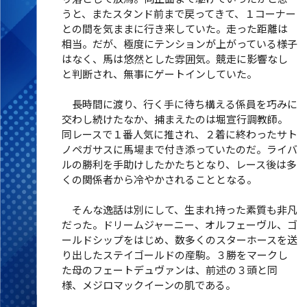
うと、またスタンド前まで戻ってきて、１コーナー
との間を気ままに行き来していた。走った距離は
相当。だが、極度にテンションが上がっている様子
はなく、馬は悠然とした雰囲気。競走に影響なし
と判断され、無事にゲートインしていた。
長時間に渡り、行く手に待ち構える係員を巧みに
交わし続けたなか、捕まえたのは堀宣行調教師。
同レースで１番人気に推され、２着に終わったサト
ノペガサスに馬場まで付き添っていたのだ。ライバ
ルの勝利を手助けしたかたちとなり、レース後は多
くの関係者から冷やかされることとなる。
そんな逸話は別にして、生まれ持った素質も非凡
だった。ドリームジャーニー、オルフェーヴル、ゴ
ールドシップをはじめ、数多くのスターホースを送
り出したステイゴールドの産駒。３勝をマークし
た母のフェートデュヴァンは、前述の３頭と同
様、メジロマックイーンの肌である。