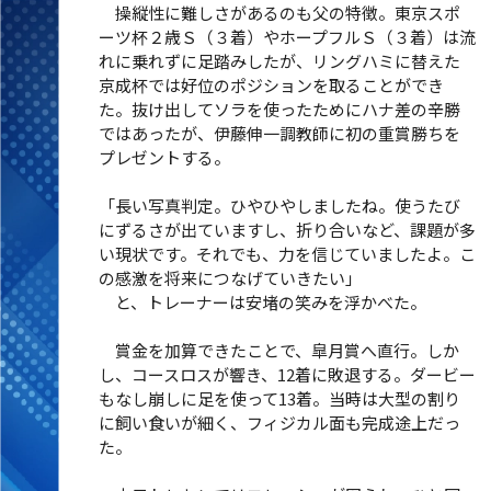
操縦性に難しさがあるのも父の特徴。東京スポ
ーツ杯２歳Ｓ（３着）やホープフルＳ（３着）は流
れに乗れずに足踏みしたが、リングハミに替えた
京成杯では好位のポジションを取ることができ
た。抜け出してソラを使ったためにハナ差の辛勝
ではあったが、伊藤伸一調教師に初の重賞勝ちを
プレゼントする。
「長い写真判定。ひやひやしましたね。使うたび
にずるさが出ていますし、折り合いなど、課題が多
い現状です。それでも、力を信じていましたよ。こ
の感激を将来につなげていきたい」
と、トレーナーは安堵の笑みを浮かべた。
賞金を加算できたことで、皐月賞へ直行。しか
し、コースロスが響き、12着に敗退する。ダービー
もなし崩しに足を使って13着。当時は大型の割り
に飼い食いが細く、フィジカル面も完成途上だっ
た。