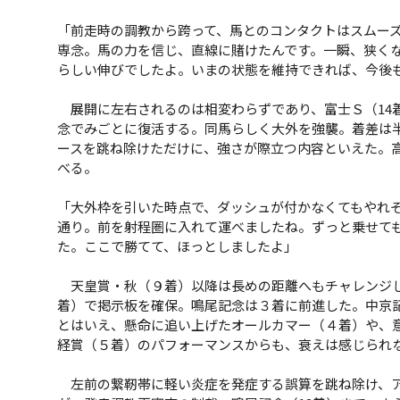
「前走時の調教から跨って、馬とのコンタクトはスムー
専念。馬の力を信じ、直線に賭けたんです。一瞬、狭く
らしい伸びでしたよ。いまの状態を維持できれば、今後
展開に左右されるのは相変わらずであり、富士Ｓ（14
念でみごとに復活する。同馬らしく大外を強襲。着差は
ースを跳ね除けただけに、強さが際立つ内容といえた。
べる。
「大外枠を引いた時点で、ダッシュが付かなくてもやれ
通り。前を射程圏に入れて運べましたね。ずっと乗せて
た。ここで勝てて、ほっとしましたよ」
天皇賞・秋（９着）以降は長めの距離へもチャレンジし
着）で掲示板を確保。鳴尾記念は３着に前進した。中京記
とはいえ、懸命に追い上げたオールカマー（４着）や、
経賞（５着）のパフォーマンスからも、衰えは感じられ
左前の繋靭帯に軽い炎症を発症する誤算を跳ね除け、ア