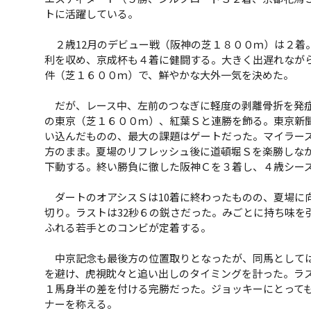
トに活躍している。
２歳12月のデビュー戦（阪神の芝１８００ｍ）は２着
利を収め、京成杯も４着に健闘する。大きく出遅れなが
件（芝１６００ｍ）で、鮮やかな大外一気を決めた。
だが、レース中、左前のつなぎに軽度の剥離骨折を発症
の東京（芝１６００ｍ）、紅葉Ｓと連勝を飾る。東京新聞
い込んだものの、最大の課題はゲートだった。マイラーズ
方のまま。夏場のリフレッシュ後に道頓堀Ｓを楽勝しなが
下動する。終い勝負に徹した阪神Ｃを３着し、４歳シー
ダートのオアシスＳは10着に終わったものの、夏場に
切り。ラストは32秒６の鋭さだった。みごとに持ち味を
ふれる若手とのコンビが定着する。
中京記念も最後方の位置取りとなったが、同馬としては
を避け、虎視眈々と追い出しのタイミングを計った。ラ
１馬身半の差を付ける完勝だった。ジョッキーにとって
ナーを称える。