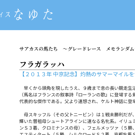
サアカスの馬たち
～グレードレース メモランダム
フラガラッハ
【２０１３年 中京記念】灼熱のサマーマイル
早くから頭角を現したうえ、９歳まで息の長い競走生活
（馬名はフランスの叙事詩『ローランの歌』に登場する
代表的な傑作である。父より連想され、ケルト神話に登
母スキッフル（その父トニービン）は１戦未勝利だが、
輝いた曽祖母シュートアラインに連なる名牝系。イリュ
ンＳ３着、クロミナンスの母）、フェルメッツァ（５勝
エスティタート（５勝、シルクロードＳ２着、京都牝馬