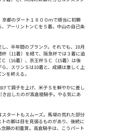
。京都のダート１８００ｍで順当に初勝
ら、アーリントンＣを５着。中山の自己条
し、半年間のブランク。それでも、10月
杯（11着）を経て、阪急杯では３着に追
Ｃ（16着）、京王杯ＳＣ（15着）は後
ら、スワンＳは10着と、成績は激しく上
ズンを終える。
向けて調子を上げ、米子Ｓを鮮やかに差し
引き出したのが高倉稜騎手。やる気にあ
スタートもスムーズ。馬場の荒れた部分
ストの脚は目を見張るものがあり、後続に
も念願の初重賞。高倉騎手は、こうパート