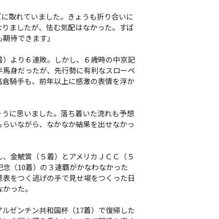
ズに取れていました。きょうも折り合いに
なりましたが、怯む気配はなかった。すば
も期待できます」
着）より６連敗。しかし、６歳時の中京記
半馬身だったが、先行勢に有利なスローペ
高倉騎手も、前年以上に感激の表情を浮か
そうに思いました。落ち着いた流れも予想
もらいながら、なかなか結果を出せなかっ
、金鯱賞（５着）とアメリカＪＣＣ（５
念（10着）の３連覇がかなわなかった
意表をつく逃げの手で見せ場をつくった日
なかった。
ルゼンチン共和国杯（17着）で復帰した