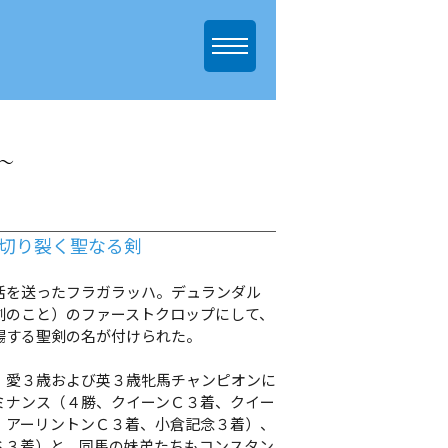
～
を切り裂く聖なる剣
を送ったフラガラッハ。デュランダル
剣のこと）のファーストクロップにして、
場する聖剣の名が付けられた。
愛３歳および英３歳牝馬チャンピオンに
ミナンス（４勝、クイーンＣ３着、クイー
、アーリントンＣ３着、小倉記念３着）、
Ｓ３着）と、同馬の妹弟たちもコンスタン