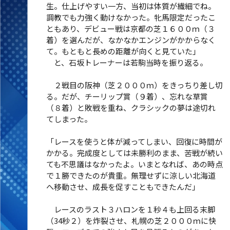
生。仕上げやすい一方、当初は体質が繊細でね。
調教でも力強く動けなかった。牝馬限定だったこ
ともあり、デビュー戦は京都の芝１６００ｍ（３
着）を選んだが、なかなかエンジンがかからなく
て。もともと長めの距離が向くと見ていた」
と、石坂トレーナーは若駒当時を振り返る。
２戦目の阪神（芝２０００ｍ）をきっちり差し切
る。だが、チーリップ賞（９着）、忘れな草賞
（８着）と敗戦を重ね、クラシックの夢は途切れ
てしまった。
「レースを使うと体が減ってしまい、回復に時間が
かかる。完成度としては未勝利のまま、苦戦が続い
ても不思議はなかったよ。いまとなれば、あの時点
で１勝できたのが貴重。無理せずに涼しい北海道
へ移動させ、成長を促すこともできたんだ」
レースのラスト３ハロンを１秒４も上回る末脚
（34秒２）を炸裂させ、札幌の芝２０００ｍに快