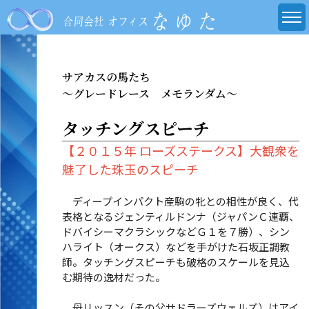
サアカスの馬たち
～グレードレース メモランダム～
タッチングスピーチ
【２０１５年 ローズステークス】大観衆を
魅了した珠玉のスピーチ
ディープインパクト産駒の牝との相性が良く、代
表格となるジェンティルドンナ（ジャパンＣ連覇、
ドバイシーマクラシックなどＧ１を７勝）、シン
ハライト（オークス）などを手がけた石坂正調教
師。タッチングスピーチも破格のスケールを見込
む期待の逸材だった。
母リッスン（その父サドラーズウェルズ）はアイ