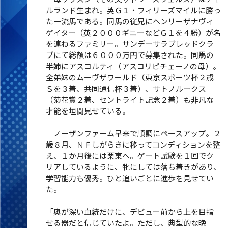
ルランド生まれ。英Ｇ１・フィリーズマイルに勝っ
た一流馬である。同馬の従兄にヘンリーザナヴィ
ゲイター（英２０００ギニーなどＧ１を４勝）が名
を連ねるファミリー。サンデーサラブレッドクラ
ブにて総額は６０００万円で募集された。同馬の
半姉にアスコルティ（アスコリピチェーノの母）。
全弟妹のムーヴザワールド（東京スポーツ杯２歳
Ｓを３着、共同通信杯３着）、サトノルークス
（菊花賞２着、セントライト記念２着）も非凡な
才能を垣間見せている。
ノーザンファーム早来で順調にペースアップ。２
歳８月、ＮＦしがらきに移ってコンディションを整
え、１か月後には栗東へ。ゲート試験を１回でク
リアしているように、牝にしては落ち着きがあり、
学習能力も優秀。ひと追いごとに進歩を見せてい
た。
「奥が深い血統だけに、デビュー前から上を目指
せる器だと信じていたよ。ただし、典型的な晩