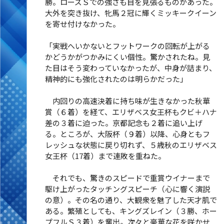
勝。ローズＳでの強さも目を見張るものがあった。
大外を突き抜け、牝馬２冠に輝くミッキークイーン
を寄せ付けなかった。
「実戦へいかないとフットワークの回転が上がる
かどうかがつかみにくい個性。驚かされたね。見
た目はそう変わっていなかったが、中身が詰まり、
精神的にも強化されたのは明らかだった」
内回りの高速決着に持ち味が生きなかった秋華
賞（６着）を経て、エリザベス女王杯もクビ＋ハナ
差の３着に迫った。京都記念も２着に追い上げ
る。ところが、大阪杯（９着）以降、心身ともフ
レッシュな状態に戻り切れず、５歳秋のエリザベス
女王杯（17着）まで連敗を重ねた。
それでも、驚きのスピードで重賞ウイナーまで
駆け上がったタッチングスピーチ（心に響く演説
の意）。その名の通り、大観衆を魅了した天才肌で
ある。繁殖としても、キングズレイン（３勝、ホー
プフルＳ３着）を輩出。次々と豪華な花を咲かせ