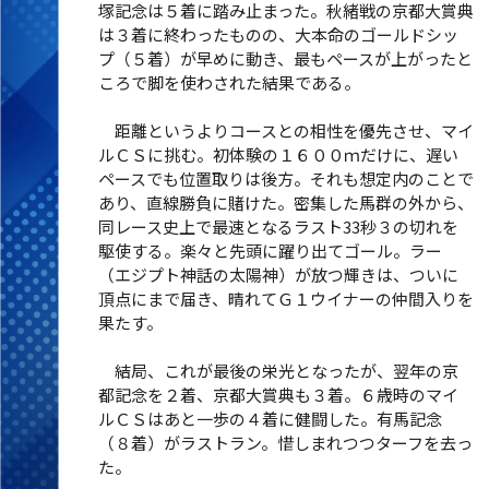
塚記念は５着に踏み止まった。秋緒戦の京都大賞典
は３着に終わったものの、大本命のゴールドシッ
プ（５着）が早めに動き、最もペースが上がったと
ころで脚を使わされた結果である。
距離というよりコースとの相性を優先させ、マイ
ルＣＳに挑む。初体験の１６００ｍだけに、遅い
ペースでも位置取りは後方。それも想定内のことで
あり、直線勝負に賭けた。密集した馬群の外から、
同レース史上で最速となるラスト33秒３の切れを
駆使する。楽々と先頭に躍り出てゴール。ラー
（エジプト神話の太陽神）が放つ輝きは、ついに
頂点にまで届き、晴れてＧ１ウイナーの仲間入りを
果たす。
結局、これが最後の栄光となったが、翌年の京
都記念を２着、京都大賞典も３着。６歳時のマイ
ルＣＳはあと一歩の４着に健闘した。有馬記念
（８着）がラストラン。惜しまれつつターフを去っ
た。