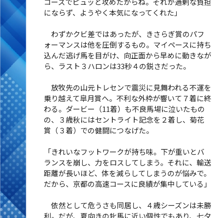
コースでピュッと攻めたからね。それが過剰な負担
にならず、ようやく本気になってくれた」
わずかクビ差ではあったが、きさらぎ賞のパフ
ォーマンスは他を圧倒するもの。マイペースに持ち
込んだ逃げ馬を目がけ、向正面から早めに動きなが
ら、ラスト３ハロンは33秒４の鋭さだった。
放牧先の山元トレセンで震災に見舞われる不運を
乗り越えて皐月賞へ。不利な外枠が響いて７着に終
わる。ダービー（11着）も不良馬場に泣いたもの
の、３歳秋にはセントライト記念を２着し、菊花
賞（３着）での健闘につなげた。
「きれいなフットワークが持ち味。下が重いとバ
ランスを崩し、力をロスしてしまう。それに、輸送
距離が長いほど、体を減らしてしまうのが悩みで。
だから、京都の高速コースに良績が集中している」
依然として危うさも同居し、４歳シーズンは未勝
利。だが、夏向きの牝馬に近い個性でもあり、七夕