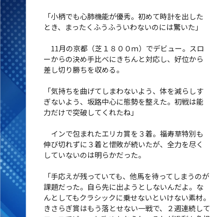
「小柄でも心肺機能が優秀。初めて時計を出した
とき、まったくふうふういわないのには驚いた」
11月の京都（芝１８００ｍ）でデビュー。スロ
ーからの決め手比べにきちんと対応し、好位から
差し切り勝ちを収める。
「気持ちを曲げてしまわないよう、体を減らしす
ぎないよう、坂路中心に態勢を整えた。初戦は能
力だけで突破してくれたね」
インで包まれたエリカ賞を３着。福寿草特別も
伸び切れずに３着と惜敗が続いたが、全力を尽く
していないのは明らかだった。
「手応えが残っていても、他馬を待ってしまうのが
課題だった。自ら先に出ようとしないんだよ。な
んとしてもクラシックに乗せないといけない素材。
きさらぎ賞はもう落とせない一戦で、２週連続して