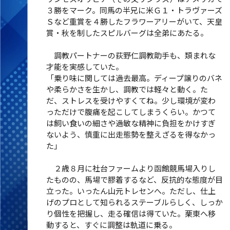
３勝をマーク。同馬の半兄に米Ｇ１・トラヴァーズ
Ｓなど重賞を４勝したフラワーアリーがいて、天皇
賞・秋を制したスピルバーグは全弟にあたる。
調教パートナーの荻野仁調教助手も、類まれな
才能を実感していた。
「乗り味に関しては過去最高。ディープ譲りのバネ
や柔らかさを生かし、調教では軽々と動く。た
だ、ストレスを受けやすくてね。少し環境が変わ
っただけで腹痛を起こしてしまうくらい。かつて
は飼い食いの細さや過敏な精神に負担をかけすぎ
ないよう、慎重に出走態勢を整えざるを得なかっ
た」
２歳８月に社台ファームより函館競馬場入りし
たものの、馬場で膠着するなど、反抗的な態度が目
立った。いったん山元トレセンへ。ただし、仕上
げのプロとして知られるステーブルらしく、しっか
り個性を把握し、走る確信は得ていた。栗東へ移
動すると、すぐに調整は軌道に乗る。