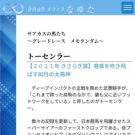
サアカスの馬たち
～グレードレース メモランダム～
トーセンラー
【２０１１年 きさらぎ賞】寒風を吹き飛
ばす如月の太陽神
ディープインパクトの主戦を務めた武豊騎手が、
「これまで跨った産駒のなかで、最も父に近いフッ
トワークをしている」と評したのがトーセンラ
ー。
数々の記録を更新して、日本競馬を飛躍させたス
ーパーサイアーのファーストクロップである。母プ
リンセスオリビア（その父リシウス）はアメリカで