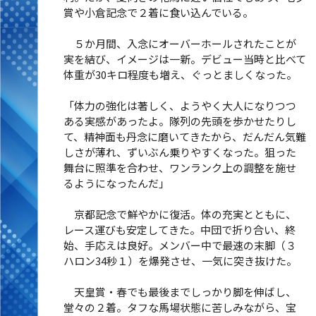
賞や小倉記念で２着に食い込んでいる。
５か月間、入念にオーバーホールされたことが
実を結び、イメージは一新。デビュー当時と比べて
体重が30キロ程度も増え、ぐっとましくなった。
「体力の強化は著しく、ようやく大人になりつつ
ある実感があったよ。隊列の先頭を歩かせたりし
て、精神面も丹念に磨いてきたから、だんだん気難
しさが薄れ、ずいぶん乗りやすくなった。狙った
舞台に照準を合わせ、ワンランク上の調整を施せ
るようになったんだ」
京都記念で鮮やかに復活。体の充実とともに、
レース運びも安定してきた。中団で折り合い、終
始、手応えは良好。メンバー中で最速の末脚（３
ハロン34秒１）を爆発させ、一気に突き抜けた。
天皇賞・春でも最後までしっかり脚を伸ばし、
堂々の２着。タフな馬場状態に苦しみながら、宝