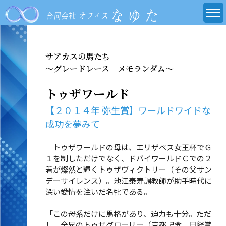
サアカスの馬たち
～グレードレース メモランダム～
トゥザワールド
【２０１４年 弥生賞】ワールドワイドな
成功を夢みて
トゥザワールドの母は、エリザベス女王杯でＧ
１を制しただけでなく、ドバイワールドＣでの２
着が燦然と輝くトゥザヴィクトリー（その父サン
デーサイレンス）。池江泰寿調教師が助手時代に
深い愛情を注いだ名牝である。
「この母系だけに馬格があり、迫力も十分。ただ
し、全兄のトゥザグローリー（京都記念、日経賞