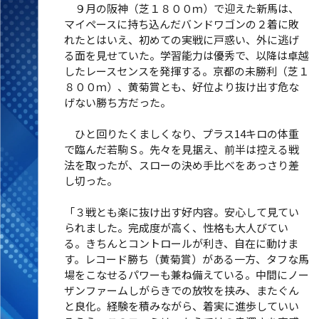
９月の阪神（芝１８００ｍ）で迎えた新馬は、
マイペースに持ち込んだバンドワゴンの２着に敗
れたとはいえ、初めての実戦に戸惑い、外に逃げ
る面を見せていた。学習能力は優秀で、以降は卓越
したレースセンスを発揮する。京都の未勝利（芝１
８００ｍ）、黄菊賞とも、好位より抜け出す危な
げない勝ち方だった。
ひと回りたくましくなり、プラス14キロの体重
で臨んだ若駒Ｓ。先々を見据え、前半は控える戦
法を取ったが、スローの決め手比べをあっさり差
し切った。
「３戦とも楽に抜け出す好内容。安心して見てい
られました。完成度が高く、性格も大人びてい
る。きちんとコントロールが利き、自在に動けま
す。レコード勝ち（黄菊賞）がある一方、タフな馬
場をこなせるパワーも兼ね備えている。中間にノー
ザンファームしがらきでの放牧を挟み、またぐん
と良化。経験を積みながら、着実に進歩していい