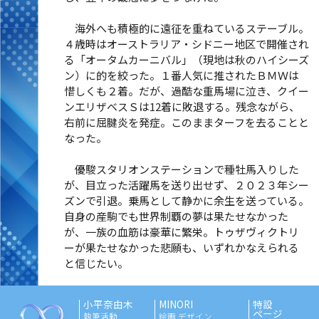
海外へも積極的に遠征を重ねているステーブル。
４歳時はオーストラリア・シドニー地区で開催され
る「オータムカーニバル」（現地は秋のハイシーズ
ン）に的を絞った。１番人気に推されたＢＭＷは
惜しくも２着。だが、過酷な重馬場に泣き、クイー
ンエリザベスＳは12着に敗退する。残念ながら、
右前に屈腱炎を発症。このままターフを去ることと
なった。
優駿スタリオンステーションで種牡馬入りした
が、目立った活躍馬を送り出せず、２０２３年シー
ズンで引退。乗馬として静かに余生を送っている。
自身の産駒でも世界制覇の夢は果たせなかった
が、一族の血筋は豪華に繁栄。トゥザヴィクトリ
ーが果たせなかった悲願も、いずれかなえられる
と信じたい。
小平奈由木
MINORI
特設
ページ
執筆活動
絵画 デザイン