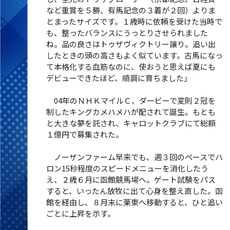
など重賞を５勝、有馬記念の３着が２回）よりま
とまったサイズです。１歳時に依頼を受けた当時で
も、整ったバランスにうっとりさせられました
ね。品の良さはトゥザヴィクトリー譲り。追い出
したときの頭の高さもよく似ています。古馬になっ
て本格化する血筋なのに、使おうと思えば夏にも
デビューできたほど、順調に育ちました」
04年のＮＨＫマイルＣ、ダービーで変則２冠を
制したキングカメハメハが配されて誕生。もとも
と大きな夢を託され、キャロットクラブにて総額
１億円で募集された。
ノーザンファーム早来でも、週３回のペースでハ
ロン15秒程度のスピードメニューを消化したう
え、２歳６月に函館競馬場へ。ゲート試験をパス
すると、いったん放牧に出て心身を整え直した。函
館を経由し、８月末に栗東へ移動すると、ひと追い
ごとに上昇を示す。