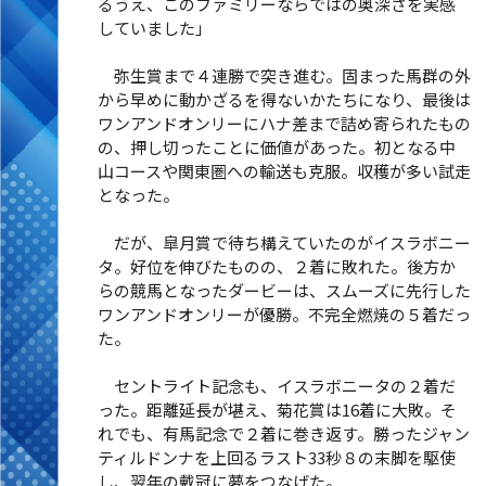
るうえ、このファミリーならではの奥深さを実感
していました」
弥生賞まで４連勝で突き進む。固まった馬群の外
から早めに動かざるを得ないかたちになり、最後は
ワンアンドオンリーにハナ差まで詰め寄られたもの
の、押し切ったことに価値があった。初となる中
山コースや関東圏への輸送も克服。収穫が多い試走
となった。
だが、皐月賞で待ち構えていたのがイスラボニー
タ。好位を伸びたものの、２着に敗れた。後方か
らの競馬となったダービーは、スムーズに先行した
ワンアンドオンリーが優勝。不完全燃焼の５着だっ
た。
セントライト記念も、イスラボニータの２着だ
った。距離延長が堪え、菊花賞は16着に大敗。そ
れでも、有馬記念で２着に巻き返す。勝ったジャン
ティルドンナを上回るラスト33秒８の末脚を駆使
し、翌年の戴冠に夢をつなげた。