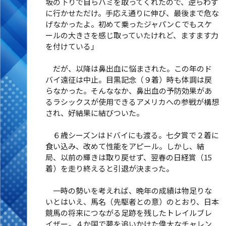
坂の下りで自らハミを取ってくれたので、逆らわず
に行かせただけ。手応え通りに伸び、最後まで危な
げなかったよ。初めて乗ったジャパンＣでもスケ
ールの大きさを感じ取っていたけれど、ますます力
を付けている」
だが、以降は鼻出血に悩まされた。この年のド
バイ遠征は中止。目黒記念（９着）時も体調は戻
らなかった。そんななか、鼻出血の予防効果があ
るラシックスが使用できるアメリカへの参戦が構想
され、好結果に結びついた。
６歳シーズンはドバイにも渡る。七夕賞で２着に
食い込み、改めて性能をアピール。しかし、結
局、以前の輝きは取り戻せず、翌春の日経賞（15
着）を走り終えると引退が決まった。
一時の勢いを考えれば、晩年の成績は物足りな
いとはいえ、馬名（先駆者との意）のとおり、日本
競馬の将来につながる足跡を残したトレイルブレ
イザー。４か国で夢を追いかけた偉大なチャレン