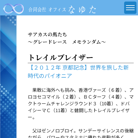
サアカスの馬たち
～グレードレース メモランダム～
トレイルブレイザー
【２０１２年 京都記念】世界を旅した新
時代のパイオニア
果敢に海外へも挑み、香港ヴァーズ（６着）、ア
ロヨセコマイル（２着）、ＢＣターフ（４着）、マ
クトゥームチャレンジラウンド３（10着）、ドバ
イシーマＣ（11着）と健闘したトレイルブレイザ
ー。
父はゼンノロブロイ。サンデーサイレンスの後継
ながら、パワーやスタミナに優れた産駒が多く、