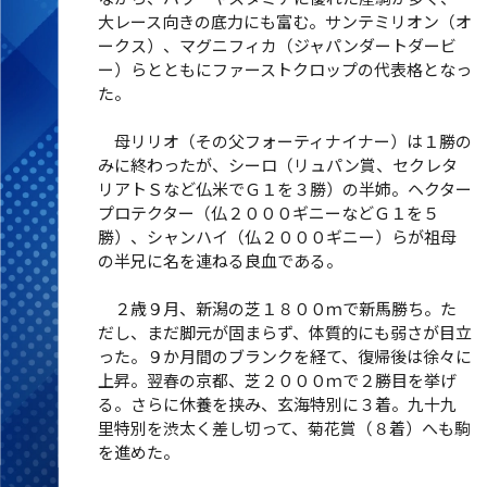
大レース向きの底力にも富む。サンテミリオン（オ
ークス）、マグニフィカ（ジャパンダートダービ
ー）らとともにファーストクロップの代表格となっ
た。
母リリオ（その父フォーティナイナー）は１勝の
みに終わったが、シーロ（リュパン賞、セクレタ
リアトＳなど仏米でＧ１を３勝）の半姉。ヘクター
プロテクター（仏２０００ギニーなどＧ１を５
勝）、シャンハイ（仏２０００ギニー）らが祖母
の半兄に名を連ねる良血である。
２歳９月、新潟の芝１８００ｍで新馬勝ち。た
だし、まだ脚元が固まらず、体質的にも弱さが目立
った。９か月間のブランクを経て、復帰後は徐々に
上昇。翌春の京都、芝２０００ｍで２勝目を挙げ
る。さらに休養を挟み、玄海特別に３着。九十九
里特別を渋太く差し切って、菊花賞（８着）へも駒
を進めた。