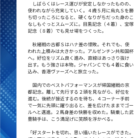
しばらくはレース運びが安定しなかったものの、
使われながら充実していく。４歳５月に烏丸Ｓを勝
ち切ったころになると、硬くなりがちだった身のこ
なしもぐっとスムーズに。目黒記念（４着）、宝塚
記念（８着）でも見せ場をつくった。
秋緒戦の古都Ｓはハナ差の惜敗。それでも、使
われた上積みは大きかった。アルゼンチン共和国杯
へ。好位をリズム良く進み、直線はあっさり抜け
出す。もう強さは本物。ジャパンＣでも４着に食い
込み、香港ヴァーズへと旅立った。
国内でのベストパフォーマンスが帰国緒戦の京
都記念。離して先行する２頭を見ながら、好位を
進む。後続が接近するのを待ち、４コーナー手前
で一気に先頭に躍り出ると、差を広げたままでゴー
ルへと邁進。２馬身差の快勝を収めた。騎乗した武
豊騎手は、こう満足げに笑顔を浮かべる。
「好スタートを切れ、思い描いたレースができた。