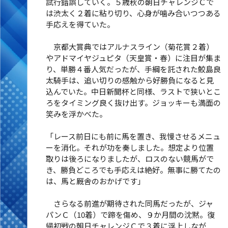
試行錯誤していく。５歳秋の朝日チャレンジＣで
は渋太く２着に粘り切り、心身が噛み合いつつある
手応えを得ていた。
京都大賞典ではアルナスライン（菊花賞２着）
やアドマイヤジュピタ（天皇賞・春）に注目が集ま
り、単勝４番人気だったが、手綱を託された鮫島良
太騎手は、追い切りの感触から好勝負になると見
込んでいた。中日新聞杯と同様、ラストで狭いとこ
ろをタイミング良く抜け出す。ジョッキーも満面の
笑みを浮かべた。
「レース前日にも前に馬を置き、我慢させるメニュ
ーを消化。それが功を奏しました。想定より位置
取りは後ろになりましたが、ロスのない競馬がで
き、勝負どころでも手応えは絶好。無事に勝てたの
は、馬と厩舎のおかげです」
さらなる前進が期待された同馬だったが、ジャ
パンＣ（10着）で蹄を傷め、９か月間の沈黙。復
帰初戦の朝日チャレンジＣで３着に浮上しなが