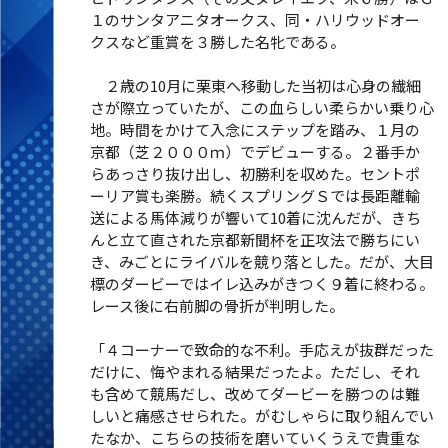
１のサンタアニタオークス、同・ハリウッドオー
クスなど重賞を３勝した名牝である。
２歳の10月に栗東へ移動した当初は心身の繊細
さが際立っていたが、この血らしい柔らかい乗り心
地。時間をかけて入念にステップを踏み、１月の
京都（芝２０００ｍ）でデビューする。２番手か
らあっさり抜け出し、初勝利を収めた。セントポ
ーリア賞も楽勝。続くスプリングＳでは長距離輸
送による馬体減りが響いて10着に沈んだが、きち
んと立て直された京都新聞杯を正攻法で勝ちにい
き、みごとにライバルを競り落とした。だが、大目
標のダービーではイレ込みがきつく９着に終わる。
レース後に右前脚の骨折が判明した。
「４コーナーで致命的な不利。手応えが抜群だった
だけに、悔やまれる結果だったよ。ただし、それ
も含めて競馬だし、改めてダービーを勝つのは難
しいと痛感させられた。がむしゃらに取り組んでい
たなか、こちらの技術を磨いていくうえで貴重な