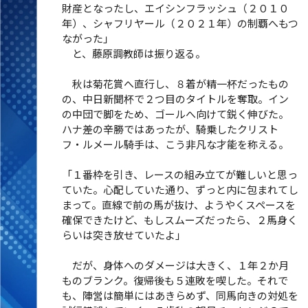
財産となったし、エイシンフラッシュ（２０１０
年）、シャフリヤール（２０２１年）の制覇へもつ
ながった」
と、藤原調教師は振り返る。
秋は菊花賞へ直行し、８着が精一杯だったもの
の、中日新聞杯で２つ目のタイトルを奪取。イン
の中団で脚をため、ゴールへ向けて鋭く伸びた。
ハナ差の辛勝ではあったが、騎乗したクリスト
フ・ルメール騎手は、こう非凡な才能を称える。
「１番枠を引き、レースの組み立てが難しいと思っ
ていた。心配していた通り、ずっと内に包まれてし
まって。直線で前の馬が抜け、ようやくスペースを
確保できたけど、もしスムーズだったら、２馬身く
らいは突き放せていたよ」
だが、身体へのダメージは大きく、１年２か月
ものブランク。復帰後も５連敗を喫した。それで
も、陣営は簡単にはあきらめず、同馬向きの対処を