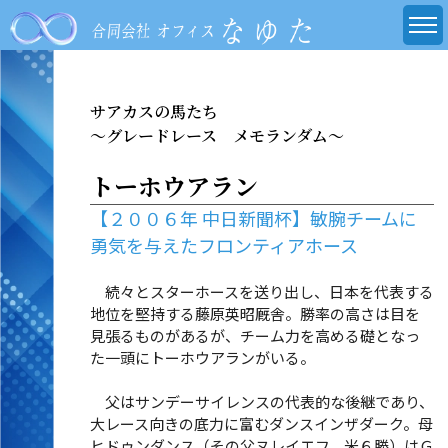
サアカスの馬たち
～グレードレース メモランダム～
トーホウアラン
【２００６年 中日新聞杯】敏腕チームに
勇気を与えたフロンティアホース
続々とスターホースを送り出し、日本を代表する
地位を堅持する藤原英昭厩舎。勝率の高さは目を
見張るものがあるが、チーム力を高める礎となっ
た一頭にトーホウアランがいる。
父はサンデーサイレンスの代表的な後継であり、
大レース向きの底力に富むダンスインザダーク。母
ヒドゥンダンス（その父ヌレイエフ、米６勝）はＧ