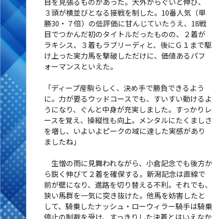
目を見張るものがあった。大外からぐいと伸び、
３頭が横並びとなる接戦を制した。10番人気（単
勝30・７倍）の低評価に甘んじていたうえ、18戦
目でつかんだ初のタイトルだったものの、２着が
ラキシス、３着もラブリーディと、後にＧ１まで駆
け上った実力馬を撃破しただけに、価値あるパフ
ォーマンスといえた。
「ディープ産駒らしく、決め手で勝負できるよう
に。力が要るウッドコースでも、すいすい動けるよ
うになり、ぐんと中身が充実しました。すっかりレ
ースを覚え、操縦性も向上。メンタルにたくましさ
を増し、いよいよピークの域に達した実感があり
ましたね」
生憎の雨に見舞われながら、小倉記念でも後方か
ら鋭く伸びて２着を確保する。新潟記念は直線で
前が壁になり、進路を切り替える不利。それでも、
狭い馬群を一気に突き抜けた。他馬を妨害したと
して、騎乗したナッシュ・ローウィラー騎手は騎乗
停止の制裁を受け、すっきりした決着とはいえなか