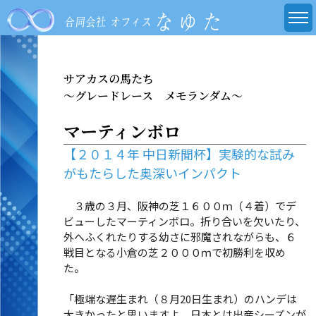
サアカスの馬たち
～グレードレース メモランダム～
マーティンボロ
【２０１４年 中日新聞杯】実験的な試み
がもたらした奥深いインパクト
３歳の３月、阪神の芝１６００ｍ（４着）でデ
ビューしたマーティンボロ。折り合いを欠いたり、
外へふくれたりする幼さに邪魔されながらも、６
戦目となる小倉の芝２０００ｍで初勝利を収め
た。
「極端な遅生まれ（８月20日生まれ）のハンデは
大きかったと思いますよ。日本とは出産シーズンが