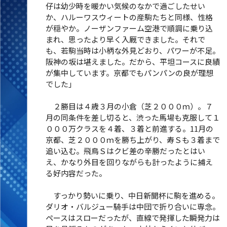
仔は幼少時を暖かい気候のなかで過ごしたせい
か、ハルーワスウィートの産駒たちと同様、性格
が穏やか。ノーザンファーム空港で順調に乗り込
まれ、思ったより早く入厩できました。それで
も、若駒当時は小柄な外見どおり、パワーが不足。
阪神の坂は堪えました。だから、平坦コースに良績
が集中しています。京都でもパンパンの良が理想
でした」
２勝目は４歳３月の小倉（芝２０００ｍ）。７
月の同条件を差し切ると、渋った馬場も克服して１
０００万クラスを４着、３着と前進する。11月の
京都、芝２０００ｍを勝ち上がり、寿Ｓも３着まで
追い込む。飛鳥Ｓはクビ差の辛勝だったとはい
え、かなり外目を回りながらも計ったように捕え
る好内容だった。
すっかり勢いに乗り、中日新聞杯に駒を進める。
ダリオ・バルジュー騎手は中団で折り合いに専念。
ペースはスローだったが、直線で発揮した瞬発力は