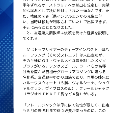
半年ずれるオーストラリアへの輸出を想定し、実験
的な試みとして秋に種付けされた一頭なんです。た
だ、検疫の問題（馬インフルエンザの発生に伴
い、当時は移動が制限されていた）で出国できず、
手元に来ることとなりました」
と、友道康夫調教師は依頼を受けた経緯を説明し
てくれる。
父はトップサイアーのディープインパクト。母ハ
ルーワソング（その父ヌレエフ）は未出走だが、
その半妹にＧ１・ヴェルメイユ賞を制したメゾソ
プラノがいる。シングスピール、ラーイらの名種
牡馬を産んだ曽祖母グローリアスソングに連なる
名牝系。友道厩舎ゆかり血筋であり、同馬の姉兄に
ハルーワスウィート（５勝、ヴィルシーナ、シュヴ
ァルグラン、ヴィブロスの母）、フレールジャック
（ラジオＮＩＫＫＥＩ賞など４勝）がいる。
「フレールジャックは母に似て気性が激しく、出走
も５月の未勝利まで待つ必要があったのに、この