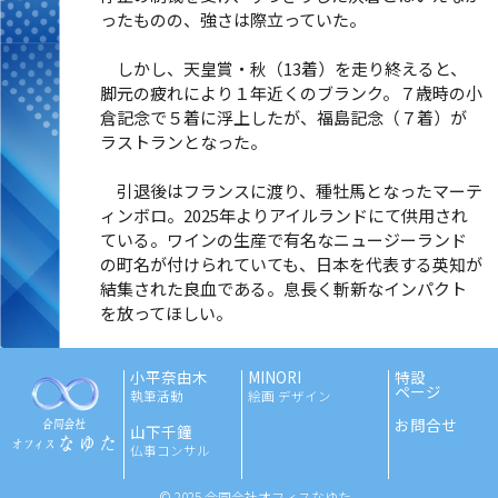
ったものの、強さは際立っていた。
しかし、天皇賞・秋（13着）を走り終えると、
脚元の疲れにより１年近くのブランク。７歳時の小
倉記念で５着に浮上したが、福島記念（７着）が
ラストランとなった。
引退後はフランスに渡り、種牡馬となったマーテ
ィンボロ。2025年よりアイルランドにて供用され
ている。ワインの生産で有名なニュージーランド
の町名が付けられていても、日本を代表する英知が
結集された良血である。息長く斬新なインパクト
を放ってほしい。
小平奈由木
MINORI
特設
ページ
執筆活動
絵画 デザイン
お問合せ
山下千鐘
仏事コンサル
© 2025 合同会社オフィスなゆた