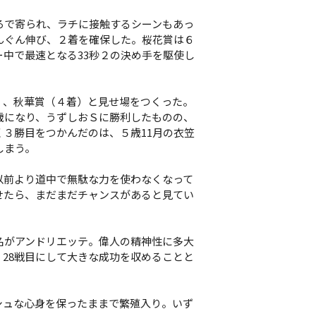
で寄られ、ラチに接触するシーンもあっ
んぐん伸び、２着を確保した。桜花賞は６
中で最速となる33秒２の決め手を駆使し
、秋華賞（４着）と見せ場をつくった。
歳になり、うずしおＳに勝利したものの、
３勝目をつかんだのは、５歳11月の衣笠
しまう。
以前より道中で無駄な力を使わなくなって
せたら、まだまだチャンスがあると見てい
がアンドリエッテ。偉人の精神性に多大
28戦目にして大きな成功を収めることと
ュな心身を保ったままで繁殖入り。いず