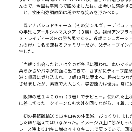
んので、今回も平常心で臨めましたね。出会いに感謝す
と、牧田和弥調教師は穏やかな笑みを浮かべた。
母アナバシュドチャーム（その父シルヴァーデピュティ
の半兄にアールシネマスタア（３勝）ら。祖母アンブライ
３・レイディーズＨの勝ち馬である。近親にシュガーシ
ムの母）も名を連ねるファミリーだが、父ディープイン
生した。
「当歳で出会ったときは全身が冬毛に覆われ、ぬいぐる
柔らかさやバネが前面に出てきて、さすがにディープ産
港で順調に乗り込まれ、２歳10月に栗東へ。将来につな
させましたが、素直で大人しく、学習能力は優秀。常に
阪神の芝１４００ｍ（３着）でデビュー。使われた上積
に差し切った。クイーンＣも大外を回りながら、４着ま
「初の長距離輸送で12キロもの体重減。びっくりしまし
したほど堪えてはいなかった。イメージ以上に芯がしっ
レース時より14キロ増の４４０キロまで戻っていて、回