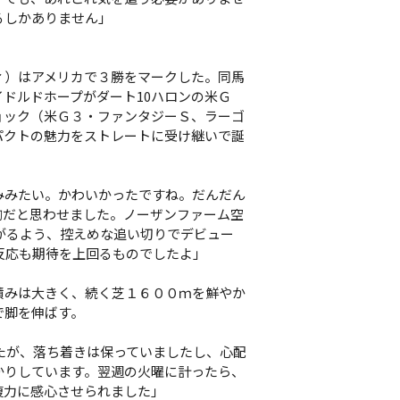
るしかありません」
）はアメリカで３勝をマークした。同馬
ドルドホープがダート10ハロンの米Ｇ
ョック（米Ｇ３・ファンタジーＳ、ラーゴ
パクトの魅力をストレートに受け継いで誕
みみたい。かわいかったですね。だんだん
駒だと思わせました。ノーザンファーム空
がるよう、控えめな追い切りでデビュー
反応も期待を上回るものでしたよ」
みは大きく、続く芝１６００ｍを鮮やか
で脚を伸ばす。
たが、落ち着きは保っていましたし、心配
かりしています。翌週の火曜に計ったら、
復力に感心させられました」