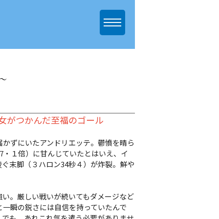
～
才女がつかんだ至福のゴール
かずにいたアンドリエッテ。鬱憤を晴ら
17・１倍）に甘んじていたとはいえ、イ
ぐ末脚（３ハロン34秒４）が炸裂。鮮や
強い。厳しい戦いが続いてもダメージなど
と一瞬の鋭さには自信を持っていたんで
。でも、あれこれ気を遣う必要がありませ