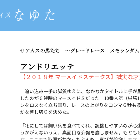
サアカスの馬たち
～グレードレース メモランダム
アンドリエッテ
【２０１８年 マーメイドステークス】誠実な
追い込み一手の脚質ゆえに、なかなかタイトルに手が届
したのが６歳時のマーメイドＳだった。10番人気（単勝
ンをロスなく立ち回り、レースの上がりをコンマ６秒も凌
かな差し切りを決めた。
「牝にしては飼い葉を食べてくれ、調整しやすいのが心
うかがえないうえ、真面目な姿勢を崩しません。もとも
す。ここまで時間がかかったぶんも、喜びが倍増します