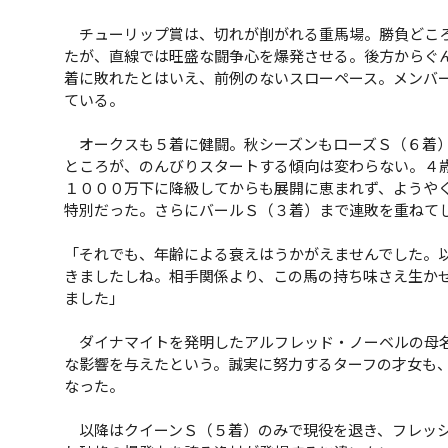
チューリップ賞は、切れが削がれる重馬場。勝負どころ
たが、直線では旺盛な闘争心を爆発させる。後方からぐ
着に敗れたとはいえ、前例のないスローペース。メンバー
ている。
オークスも５着に健闘。秋シーズンもローズＳ（６着）
ところが、のんびりスタートする傾向は変わらない。４
１０００万下に降級してからも展開に恵まれず、ようやく
特別だった。さらにバールＳ（３着）まで連敗を重ねて
「それでも、年齢による衰えはうかがえませんでした。
きましたしね。相手関係より、この馬の持ち味さえ生か
ました」
ダイナマイトを発明したアルフレッド・ノーベルの母名
な影響を与えたという。誠実に努力するターフの才女も、
なった。
以降はクイーンＳ（５着）のみで現役を退き、フレッシ