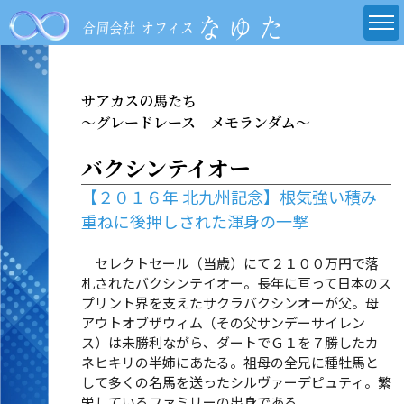
サアカスの馬たち
～グレードレース メモランダム～
バクシンテイオー
【２０１６年 北九州記念】根気強い積み
重ねに後押しされた渾身の一撃
セレクトセール（当歳）にて２１００万円で落
札されたバクシンテイオー。長年に亘って日本のス
プリント界を支えたサクラバクシンオーが父。母
アウトオブザウィム（その父サンデーサイレン
ス）は未勝利ながら、ダートでＧ１を７勝したカ
ネヒキリの半姉にあたる。祖母の全兄に種牡馬と
して多くの名馬を送ったシルヴァーデピュティ。繁
栄しているファミリーの出身である。