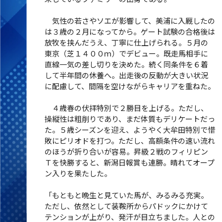
気性の若さやソエが影響して、美浦に入厩したの
は３歳の２月になってから。ゲート試験の合格後は
放牧を挟んだうえ、丁寧に仕上げられる。５月の
東京（芝１４００ｍ）でデビュー。既走馬相手に
直線一気の差し切りを決めた。続く同条件を６着
して半年間の休養へ。出走後の反動が大きい状況
に配慮して、間隔を空けながらキャリアを重ねた。
４歳春の伏拝特別で２勝目を上げる。ただし、
操縦性は粗削りであり、まだ体質もデリケートだっ
た。５歳シーズンを迎え、ようやく大牟田特別で惜
敗にピリオドを打つ。ただし、高額条件の速い流れ
のほうが折り合いが容易。昇級２戦のフィリピン
Ｔを快勝すると、新潟日報賞も連勝。晴れてオープ
ン入りを果たした。
「もともと晩生と見ていた馬が、みるみる充実。
ただし、依然として装鞍所からパドックにかけて
テンションが上がり、発汗が目立ちました。人との