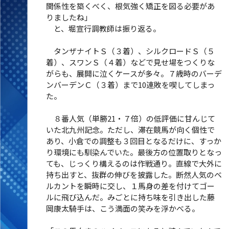
関係性を築くべく、根気強く矯正を図る必要があ
りましたね」
と、堀宣行調教師は振り返る。
タンザナイトＳ（３着）、シルクロードＳ（５
着）、スワンＳ（４着）などで見せ場をつくりな
がらも、展開に泣くケースが多々。７歳時のバーデ
ンバーデンＣ（３着）まで10連敗を喫してしまっ
た。
８番人気（単勝21・７倍）の低評価に甘んじて
いた北九州記念。ただし、滞在競馬が向く個性で
あり、小倉での調整も３回目となるだけに、すっか
り環境にも馴染んでいた。最後方の位置取りとなっ
ても、じっくり構えるのは作戦通り。直線で大外に
持ち出すと、抜群の伸びを披露した。断然人気のベ
ルカントを瞬時に交し、１馬身の差を付けてゴー
ルに飛び込んだ。みごとに持ち味を引き出した藤
岡康太騎手は、こう満面の笑みを浮かべる。