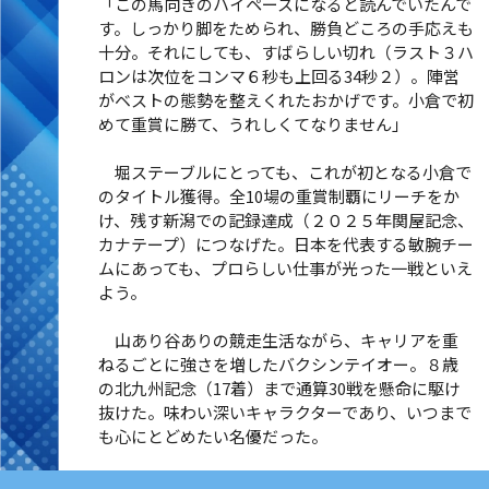
「この馬向きのハイペースになると読んでいたんで
す。しっかり脚をためられ、勝負どころの手応えも
十分。それにしても、すばらしい切れ（ラスト３ハ
ロンは次位をコンマ６秒も上回る34秒２）。陣営
がベストの態勢を整えくれたおかげです。小倉で初
めて重賞に勝て、うれしくてなりません」
堀ステーブルにとっても、これが初となる小倉で
のタイトル獲得。全10場の重賞制覇にリーチをか
け、残す新潟での記録達成（２０２５年関屋記念、
カナテープ）につなげた。日本を代表する敏腕チー
ムにあっても、プロらしい仕事が光った一戦といえ
よう。
山あり谷ありの競走生活ながら、キャリアを重
ねるごとに強さを増したバクシンテイオー。８歳
の北九州記念（17着）まで通算30戦を懸命に駆け
抜けた。味わい深いキャラクターであり、いつまで
も心にとどめたい名優だった。