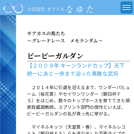
サアカスの馬たち
～グレードレース メモランダム～
ビービーガルダン
【２００９年 キーンランドカップ】天下
統一にあと一歩まで迫った勇敢な武将
２０１４年に引退を迎えるまで、ワンダーパヒュ
ーム（桜花賞）やセイウンワンダー（朝日杯Ｆ
Ｓ）をはじめ、数々のトップホースを育ててきた領
家政蔵調教師。スプリント部門の傑作といえば、
ビービーガルダンの名が真っ先に挙がる。
マイネルキッツ（天皇賞・春）、マイネルレコ
ルト（朝日杯ＦＳ）らを送り出した万能タイプの