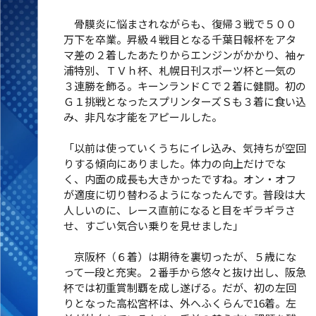
骨膜炎に悩まされながらも、復帰３戦で５００
万下を卒業。昇級４戦目となる千葉日報杯をアタ
マ差の２着したあたりからエンジンがかかり、袖ヶ
浦特別、ＴＶｈ杯、札幌日刊スポーツ杯と一気の
３連勝を飾る。キーンランドＣで２着に健闘。初の
Ｇ１挑戦となったスプリンターズＳも３着に食い込
み、非凡な才能をアピールした。
「以前は使っていくうちにイレ込み、気持ちが空回
りする傾向にありました。体力の向上だけでな
く、内面の成長も大きかったですね。オン・オフ
が適度に切り替わるようになったんです。普段は大
人しいのに、レース直前になると目をギラギラさ
せ、すごい気合い乗りを見せました」
京阪杯（６着）は期待を裏切ったが、５歳にな
って一段と充実。２番手から悠々と抜け出し、阪急
杯では初重賞制覇を成し遂げる。だが、初の左回
りとなった高松宮杯は、外へふくらんで16着。左