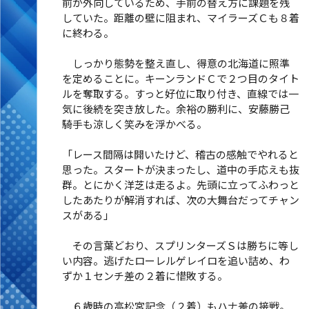
前が外向しているため、手前の替え方に課題を残
していた。距離の壁に阻まれ、マイラーズＣも８着
に終わる。
しっかり態勢を整え直し、得意の北海道に照準
を定めることに。キーンランドＣで２つ目のタイト
ルを奪取する。すっと好位に取り付き、直線では一
気に後続を突き放した。余裕の勝利に、安藤勝己
騎手も涼しく笑みを浮かべる。
「レース間隔は開いたけど、稽古の感触でやれると
思った。スタートが決まったし、道中の手応えも抜
群。とにかく洋芝は走るよ。先頭に立ってふわっと
したあたりが解消すれば、次の大舞台だってチャン
スがある」
その言葉どおり、スプリンターズＳは勝ちに等し
い内容。逃げたローレルゲレイロを追い詰め、わ
ずか１センチ差の２着に惜敗する。
６歳時の高松宮記念（２着）もハナ差の接戦。