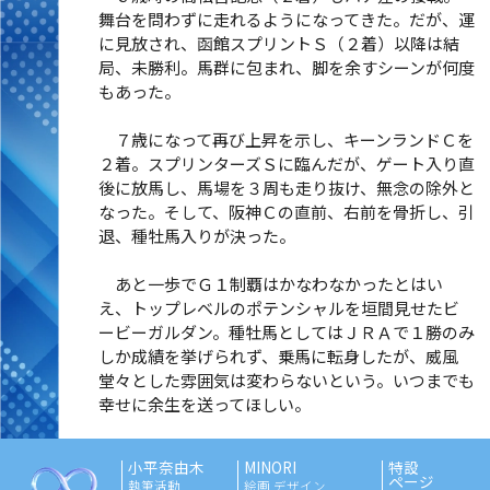
舞台を問わずに走れるようになってきた。だが、運
に見放され、函館スプリントＳ（２着）以降は結
局、未勝利。馬群に包まれ、脚を余すシーンが何度
もあった。
７歳になって再び上昇を示し、キーンランドＣを
２着。スプリンターズＳに臨んだが、ゲート入り直
後に放馬し、馬場を３周も走り抜け、無念の除外と
なった。そして、阪神Ｃの直前、右前を骨折し、引
退、種牡馬入りが決った。
あと一歩でＧ１制覇はかなわなかったとはい
え、トップレベルのポテンシャルを垣間見せたビ
ービーガルダン。種牡馬としてはＪＲＡで１勝のみ
しか成績を挙げられず、乗馬に転身したが、威風
堂々とした雰囲気は変わらないという。いつまでも
幸せに余生を送ってほしい。
小平奈由木
MINORI
特設
ページ
執筆活動
絵画 デザイン