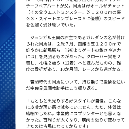
チーフベアハートが父。同馬は母オールザチャット
（その父ウエストミンスター、芝１２００ｍの豪
Ｇ３・スイートエンブレースＳに優勝）のスピード
を色濃く受け継いでいた。
ジュンガル王国の君主であるガルダンの名が付け
られた同馬は、２歳７月、函館の芝１２００ｍで
鮮やかに新馬勝ち。当初よりゲートの鋭さや速力
には目を見張るものがあった。クローバー賞を２
着し、札幌２歳Ｓ（12着）へと進んだものの、軽
度の骨折があり、10か月間、レースから遠ざかる。
若駒時代の同馬について、持ち乗りで愛情を注い
だ宇佐見眞調教助手はこう振り返る。
「もともと黒光りする好スタイルが自慢。こんな
に皮膚が薄い馬は滅多にいません。ただ、体質は
繊細でしたね。体型的にスプリンターとも思えな
かった。首周りが太くなり、筋肉の張りが変わって
きたのは古馬になってからです」