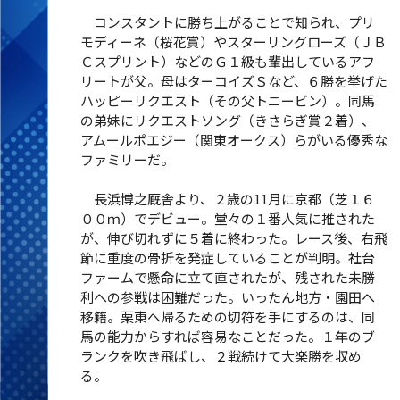
コンスタントに勝ち上がることで知られ、プリ
モディーネ（桜花賞）やスターリングローズ（ＪＢ
Ｃスプリント）などのＧ１級も輩出しているアフ
リートが父。母はターコイズＳなど、６勝を挙げた
ハッピーリクエスト（その父トニービン）。同馬
の弟妹にリクエストソング（きさらぎ賞２着）、
アムールポエジー（関東オークス）らがいる優秀な
ファミリーだ。
長浜博之厩舎より、２歳の11月に京都（芝１６
００ｍ）でデビュー。堂々の１番人気に推された
が、伸び切れずに５着に終わった。レース後、右飛
節に重度の骨折を発症していることが判明。社台
ファームで懸命に立て直されたが、残された未勝
利への参戦は困難だった。いったん地方・園田へ
移籍。栗東へ帰るための切符を手にするのは、同
馬の能力からすれば容易なことだった。１年のブ
ランクを吹き飛ばし、２戦続けて大楽勝を収め
る。