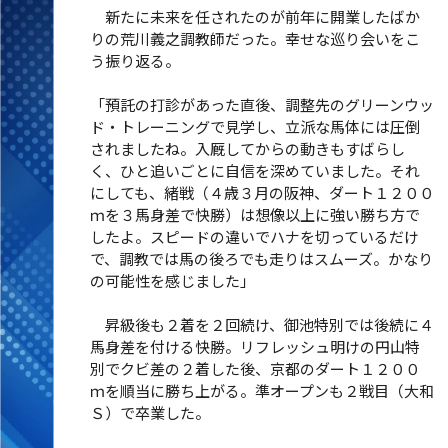
新たに未来を任されたのが前年に開業したばか
りの荒川義之調教師だった。幸せな巡り会いをこ
う振り返る。
「預託の打診があった直後、調整先のグリーンウッ
ド・トレーニングで見学し、立派な馬体には圧倒
されましたね。入厩してからの動きもすばらし
く、ひと追いごとに自信を深めていました。それ
にしても、緒戦（４歳３月の阪神、ダート１２００
ｍを３馬身差で快勝）は想像以上に強い勝ち方で
したよ。スピードの違いでハナを切っているだけ
で、調教では馬の後ろでも走りはスムーズ。かなり
の可能性を感じました」
昇級後も２着を２回続け、御池特別では後続に４
馬身差を付ける快勝。リフレッシュ明けの円山特
別でクビ差の２着した後、京都のダート１２００
ｍを順当に勝ち上がる。準オープンも２戦目（大和
Ｓ）で卒業した。