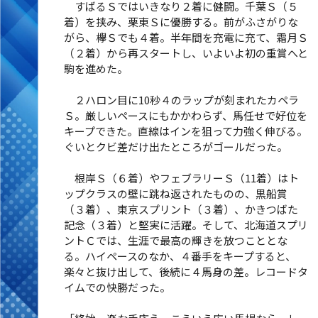
すばるＳではいきなり２着に健闘。千葉Ｓ（５
着）を挟み、栗東Ｓに優勝する。前がふさがりな
がら、欅Ｓでも４着。半年間を充電に充て、霜月Ｓ
（２着）から再スタートし、いよいよ初の重賞へと
駒を進めた。
２ハロン目に10秒４のラップが刻まれたカペラ
Ｓ。厳しいペースにもかかわらず、馬任せで好位を
キープできた。直線はインを狙って力強く伸びる。
ぐいとクビ差だけ出たところがゴールだった。
根岸Ｓ（６着）やフェブラリーＳ（11着）はト
ップクラスの壁に跳ね返されたものの、黒船賞
（３着）、東京スプリント（３着）、かきつばた
記念（３着）と堅実に活躍。そして、北海道スプリ
ントＣでは、生涯で最高の輝きを放つこととな
る。ハイペースのなか、４番手をキープすると、
楽々と抜け出して、後続に４馬身の差。レコードタ
イムでの快勝だった。