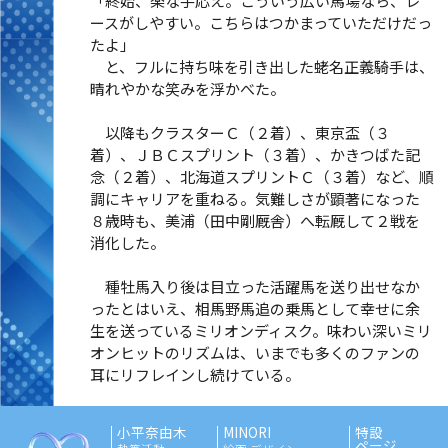
「終始、楽な手応え。こういう広い馬場なら、レ
ースがしやすい。こちらはつかまっていただけだっ
たよ」
と、フルに持ち味を引き出した蛯名正義騎手は、
晴れやかな笑みを浮かべた。
以降もクラスターＣ（２着）、東京盃（３
着）、ＪＢＣスプリント（３着）、かきつばた記
念（２着）、北海道スプリントＣ（３着）など、順
調にキャリアを重ねる。気難しさが顕著になった
８歳時も、美浦（田中剛厩舎）へ転厩して２戦を
消化した。
種牡馬入り後は目立った活躍馬を送り出せなか
ったとはいえ、相馬野馬追の乗馬として幸せに余
生を送っているミリオンディスク。味わい深いミリ
オンヒットのリズムは、いまでも多くのファンの
耳にリフレインし続けている。
小平奈由木
MINORI
特設
ページ