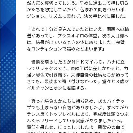
然人気を裏切ってしまう。早めに進出して押し切る
かたちを想定していたが、包まれて動きづらいポ
ジション。リズムに乗れず、決め手比べに屈した。
「あれで十分と見込んでいたとはいえ、関西への輸
送があっても、プラス４キロの体重。次の大目標へ
は、結果が出ているときの体に絞りました。完璧
なコンディションで臨めたと思います」
鬱憤を晴らしたのがＮＨＫマイルＣ。ハナに立
ってリラックスでき、直線半ばに差しかかると、力
強い脚色で引き離す。末脚自慢の牡馬たちが迫って
きても、最後まで寄せ付けなかった。堂々と３歳マ
イルチャンピオンに君臨する。
「真っ向勝負のかたちに持ち込め、あのハイラッ
プでも止まらない自信がありましたよ。すべてがバ
ランス良くトップレベルにあり、完成度は頭２つぶ
んくらいリードしている実感がありましたから。
責任を果たせ、ほっとしましたよ。馴染みの血で