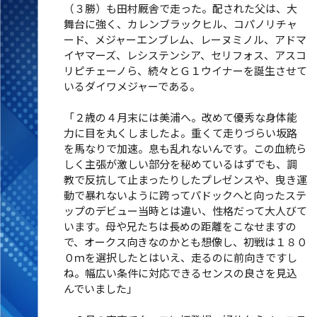
（３勝）も田村厩舎で走った。配された父は、大
舞台に強く、カレンブラックヒル、コパノリチャ
ード、メジャーエンブレム、レーヌミノル、アドマ
イヤマーズ、レシステンシア、セリフォス、アスコ
リピチェーノら、続々とＧ１ウイナーを誕生させて
いるダイワメジャーである。
「２歳の４月末には美浦へ。改めて優秀な身体能
力に目を丸くしましたよ。重くて走りづらい坂路
を馬なりで加速。息も乱れないんです。この血統ら
しく主張が激しい部分を秘めているはずでも、調
教で反抗して止まったりしたプレゼンスや、曳き運
動で暴れないように跨ってパドックへと向ったステ
ップのデビュー当時とは違い、性格だって大人びて
います。母や兄たちは長めの距離をこなせますの
で、オークス向きなのかとも想像し、初戦は１８０
０ｍを選択したとはいえ、走るのに前向きですし
ね。幅広い条件に対応できるセンスの良さを見込
んでいました」