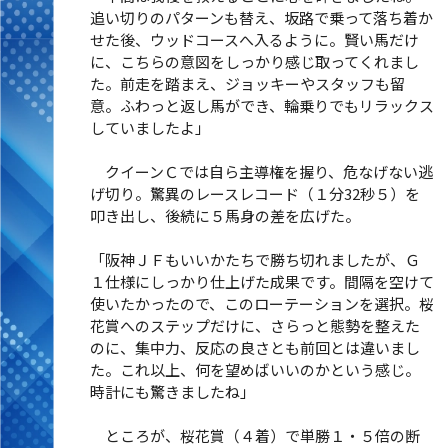
追い切りのパターンも替え、坂路で乗って落ち着か
せた後、ウッドコースへ入るように。賢い馬だけ
に、こちらの意図をしっかり感じ取ってくれまし
た。前走を踏まえ、ジョッキーやスタッフも留
意。ふわっと返し馬ができ、輪乗りでもリラックス
していましたよ」
クイーンＣでは自ら主導権を握り、危なげない逃
げ切り。驚異のレースレコード（１分32秒５）を
叩き出し、後続に５馬身の差を広げた。
「阪神ＪＦもいいかたちで勝ち切れましたが、Ｇ
１仕様にしっかり仕上げた成果です。間隔を空けて
使いたかったので、このローテーションを選択。桜
花賞へのステップだけに、さらっと態勢を整えた
のに、集中力、反応の良さとも前回とは違いまし
た。これ以上、何を望めばいいのかという感じ。
時計にも驚きましたね」
ところが、桜花賞（４着）で単勝１・５倍の断