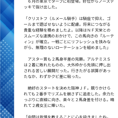
６月の東京でターフに初登場。好位からノーステ
ッキで抜け出した。
「クリストフ（ルメール騎手）は騎座で抑え、ゴ
ールまで遊ばせないように配慮。将来につながる
貴重な経験を積めましたよ。以降はＮＦ天栄との
スムーズな連携のおかけで、この馬向きの『ルーテ
ィン』が確立。一戦ごとにリフレッシュを挟みな
がら、無理のないローテーションを組めました」
アスター賞も２馬身半差の完勝。アルテミスＳ
は２着に敗れたものの、大外枠から先頭に押し出
される苦しい展開だった。行きたがる誤算があっ
たなか、わずかクビ差に粘った。
絶好のスタートを決めた阪神ＪＦ。競りかけら
れても２番手でリズムを崩さずに追走した。余力た
っぷりに直線に向き、楽々と２馬身差を付ける。晴
れて２歳女王に輝いた。
「中間は我慢を教えることに心を砕きましたね。