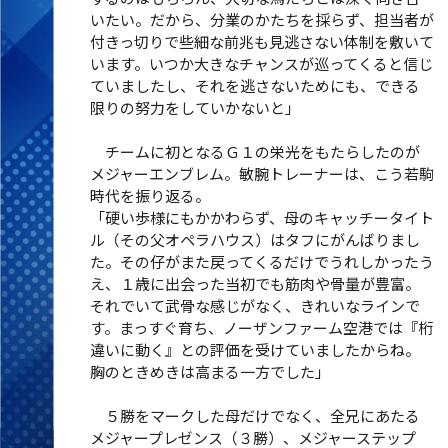
いたい。だから、分業のかたちを採らず、担当者が
付きっ切りで些細な前兆も見逃さない体制を敷いて
います。いつか大きなチャンスが巡ってくると信じ
ていましたし、それを逃さないためにも、できる
限りの努力をしていかないと」
チームに初となるＧ１の栄光をもたらしたのが
メジャーエンブレム。敏腕トレーナーは、こう若駒
時代を振り返る。
「硬い歩様にもかかわらず、母のキャッチータイト
ル（その父オペラハウス）はタフにがんばりまし
た。その仔がまた戻ってくるだけでうれしかったう
え、１歳に出会った当初でも筋肉や骨量が豊富。
それでいて武骨な感じがなく、きれいなラインで
す。まっすぐ育ち、ノーザンファーム空港では『桁
違いに動く』との評価を受けていましたからね。
胸のときめきは高まる一方でした」
５勝をマークした母だけでなく、全兄にあたる
メジャープレゼンス（３勝）、メジャーステップ