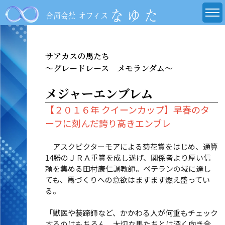
サアカスの馬たち
～グレードレース メモランダム～
メジャーエンブレム
【２０１６年 クイーンカップ】早春のタ
ーフに刻んだ誇り高きエンブレ
アスクビクターモアによる菊花賞をはじめ、通算
14勝のＪＲＡ重賞を成し遂げ、関係者より厚い信
頼を集める田村康仁調教師。ベテランの域に達し
ても、馬づくりへの意欲はますます燃え盛ってい
る。
「獣医や装蹄師など、かかわる人が何重もチェック
するのはもちろん、大切な馬たちとは深く向き合