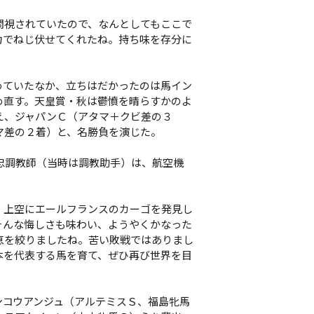
問視されていたので、なんとしてもここで
力でねじ伏せてくれたね。持ち味を存分に
ていたなか、立ちはだかったのは馬イン
め直す。天皇賞・秋は鬱憤を晴らすかのよ
え、ジャパンＣ（アタマ＋クビ差の３
マ差の２着）と、名勝負を演じた。
忠調教師（当時は調教助手）は、航空機
、上空にエールフランスのカーゴを発見し
そんな悔しさも味わい、ようやくかなった
恵を絞りましたね。苦い敗戦ではありまし
本を代表する馬を育て、ぜひ再び世界を目
コウアンジュ（アルテミスＳ、福島牝馬