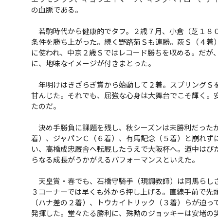
の血脈である。
若駒時代から健康的でタフ。２歳７月、小倉（芝１８０
条件を勝ち上がった。続く野路菊Ｓも連勝。萩Ｓ（４着
に使われ、中京２歳Ｓではレコード勝ちを収める。だが
に、地味なイメージが付きまとった。
年明けはきざらぎ賞から始動して２着。スプリングＳを
甘んじた。それでも、屈強な心身は大舞台でこそ輝く。
たのだ。
決め手勝負に課題を残し、秋シーズンは未勝利だったが
着）、ジャパンＣ（６着）、有馬記念（５着）と崩れず
い、高橋成忠厩舎へ転厩したうえで大阪杯へ。道中はぴ
らなる成長がうかがえるパフォーマンスといえた。
天皇賞・春でも、石橋守騎手（現調教師）は同馬らしさ
３コーナーでは早くも外から押し上げる。直線手前で先
（ハナ差の２着）、トウカイトリック（３着）らが迫っ
発揮した。堂々たる勝利に、殊勲のジョッキーは安堵の