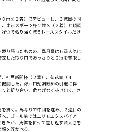
０ｍを２着）でデビューし、３戦目の同
）、東京スポーツ杯２歳Ｓ（２着）と順調
、好位で粘り強く戦うレーススタイルだけ
競り勝ったものの、皐月賞は６番人気に
安定した取り口であっさりと２冠を奪取し
、神戸新聞杯（２着）、菊花賞（４
に健闘した。瀬戸口勉調教師の引退に伴
たりと折り合い、危なげなく抜け出す。さ
を貫く。馬なりで中団を進み、２週目の
頭へ。ゴール前ではエリモエクスパイア
てきたが、馬体を併せて差し返す渋太さを
笑顔を浮かべる。