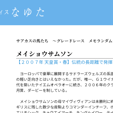
サアカスの馬たち
～グレードレース メモランダム
メイショウサムソン
【２００７年 天皇賞・春】伝統の長距離で発
ヨーロッパで豪華に展開するサドラーズウェルズの系譜
の軽い芝向きとはいえなかった。だが、唯一、Ｇ１ウイ
代を築いたテイエムオペラオーに続き、２００６年のク
月賞、ダービーを制している。
メイショウサムソンの母マイヴィヴィアンは未勝利に終
ギリスに残した数少な産駒よりコマンダーインチーフ、
エリモシック、キョウエイマーチ、キングヘイロー、テ