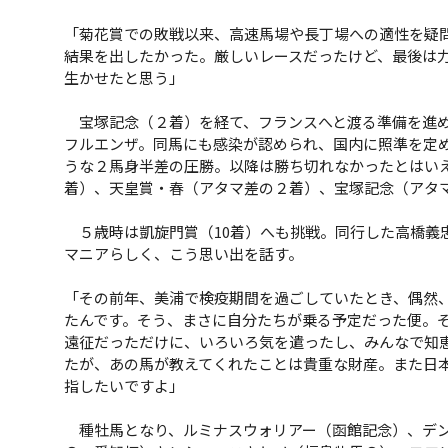
「菊花賞での敗戦以来、高速馬場や長丁場への適性を疑
結果を出したかった。厳しいレースだったけど、最後は
生かせたと思う」
宝塚記念（２着）を経て、フランスへと渡る準備を進め
フルエンザ。同馬にも感染が認められ、国内に照準を定
うな２馬身半差の圧勝。以降は勝ち切れなかったとはい
着）、天皇賞・春（アタマ差の２着）、宝塚記念（アタ
５歳時は凱旋門賞（10着）へも挑戦。同行した高橋義
マニアらしく、こう思い出を話す。
「その前年、美浦で検疫期間を過ごしていたとき、偶然
たんです。そう、まさに自分たちが乗る予定だった便。
遠征だっただけに、いろいろ気を遣ったし、みんなで知
たが、あの馬が教えてくれたことは貴重な財産。また日
指したいですよ」
種牡馬となり、ルミナスウォリアー（函館記念）、デン