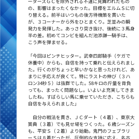
ーダーズＧＣを除外される不運に見舞われたもの
の、影響はまったくなかった。目標をエルムＳに切
り替える。前半はいつもの後方待機策を貫いた
が、３コーナーから外をひとまくり。芝並みの瞬
発力を発揮した。あっさり突き抜け、後続に３馬身
半の差。初めてコンビを組んだ池添謙一騎手は、
こう声を弾ませる。
「今回はピンチヒッター。武幸四郎騎手（ケガで
休養中）からも、自信を持って乗れと伝えられまし
た。行くのがちょっと早いかなと思ったけれど、あ
まりに手応えが良くて。特にラストの伸び（３ハ
ロン34秒５）は抜群でした。58キロの斤量を背負
っても、まったく問題なし。いよいよ充実してきま
したね。すばらしい馬に乗せていただき、こちらも
自信を与えられました」
自分の戦法を貫き、ＪＣダート（４着）、東京大
賞典（３着）でも見せ場をつくった。６歳シーズン
も、平安Ｓ（２着）より始動。鬼門のフェブラリ
ーＳは８着だったが、圧倒的な支持に応え、名古