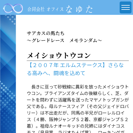
サアカスの馬たち
～グレードレース メモランダム～
メイショウトウコン
【２００７年 エルムステークス】さらな
る高みへ、闘魂を込めて
長きに亘って砂戦線に異彩を放ったメイショウト
ウコン。ブライアンズタイムの後継らしく、芝、ダ
ートを問わずに活躍馬を送ったマヤノトップガンが
父である。母ルナースフィア（その父ジェイドロバ
リー）は不出走だが、同馬の半兄がローレルロイ
ス（４勝、阪神ジャンプＳ２着、京都ジャンプＳ２
着）。祖母ルナオーキッドの兄姉にはダイナコス
モス（皐月賞、ラジオたんぱ賞）、ワーキングガ