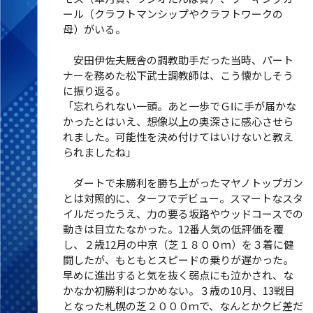
ール（クラフトマンシップやクラフトワークの
母）がいる。
安田伊佐夫厩舎の調教助手だった当時、パート
ナーを務めた松下武士調教師は、こう懐かしそう
に振り返る。
「忘れられない一頭。あと一歩でＧⅠに手が届かな
かったとはいえ、想像以上の奥深さに感心させら
れました。可能性を決め付けてはいけないと教え
られましたね」
ダートで未勝利を勝ち上がったマヤノトップガン
とは対照的に、ターフでデビュー。スマートなスタ
イルだったうえ、力の要る坂路やウッドコースでの
動きは目立たなかった。12番人気の低評価を覆
し、２歳12月の中京（芝１８００ｍ）を３着に健
闘したが、もともとスピードの乗りが遅かった。
早めに進出すると気を抜く弱点にも泣かされ、な
かなか初勝利はつかめない。３歳の10月、13戦目
となった札幌の芝２０００ｍで、なんとかクビ差だ