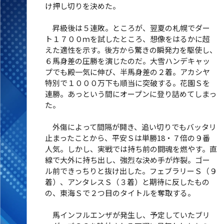
け押し切りを決めた。
昇級後は５連敗。ところが、翌夏の札幌でダー
ト１７００ｍを試したところ、想像をはるかに超
えた適性を示す。後方から驚きの瞬発力を駆使し、
６馬身差の圧勝を演じたのだ。大雪ハンデキャッ
プでも殿一気に伸び、半馬身差の２着。アカシヤ
特別で１０００万下も順当に突破する。花園Ｓを
連勝。あっという間にオープンに登り詰めてしまっ
た。
外傷によって間隔が開き、追い切りでもバッタリ
止まったことから、平安Ｓは単勝18・７倍の９番
人気。しかし、実戦では持ち前の闘魂を燃やす。直
線で大外に持ち出し、強烈な決め手が炸裂。ゴー
ル前できっちりと抜け出した。フェブラリーＳ（９
着）、アンタレスＳ（３着）と期待に反したもの
の、東海Ｓで２つ目のタイトルを奪取する。
馬インフルエンザが発生し、予定していたブリ