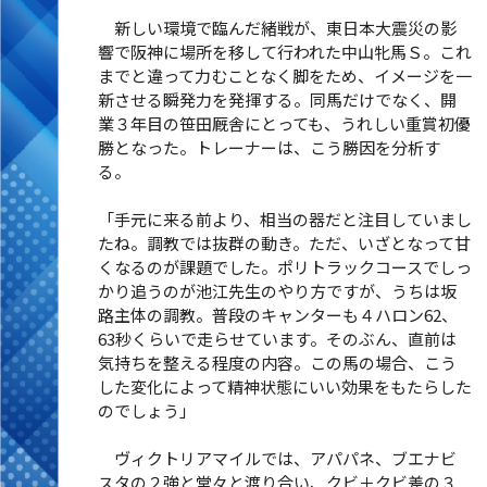
新しい環境で臨んだ緒戦が、東日本大震災の影
響で阪神に場所を移して行われた中山牝馬Ｓ。これ
までと違って力むことなく脚をため、イメージを一
新させる瞬発力を発揮する。同馬だけでなく、開
業３年目の笹田厩舎にとっても、うれしい重賞初優
勝となった。トレーナーは、こう勝因を分析す
る。
「手元に来る前より、相当の器だと注目していまし
たね。調教では抜群の動き。ただ、いざとなって甘
くなるのが課題でした。ポリトラックコースでしっ
かり追うのが池江先生のやり方ですが、うちは坂
路主体の調教。普段のキャンターも４ハロン62、
63秒くらいで走らせています。そのぶん、直前は
気持ちを整える程度の内容。この馬の場合、こう
した変化によって精神状態にいい効果をもたらした
のでしょう」
ヴィクトリアマイルでは、アパパネ、ブエナビ
スタの２強と堂々と渡り合い、クビ＋クビ差の３