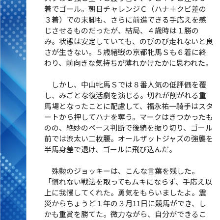
着でゴール。朝日チャレンジＣ（ハナ＋クビ差の
３着）での末脚も、さらに前進できる手応えを感
じさせるものだったが、結局、４歳時は１勝の
み。状態は安定していても、のびのび走れないと良
さが生きない。５歳緒戦の京都牝馬Ｓも６着に終
わり、前向きな気持ちが薄れかけたかに思われた。
しかし、中山牝馬Ｓでは８番人気の低評価を覆
し、みごとな復活劇を演じる。切れが削がれる重
馬場となったことに配慮して、福永祐一騎手はスタ
ートから押してハナを奪う。マークはきつかったも
のの、絶妙のペース判断で後続を振り切り、ゴール
前では渋太い二枚腰。オールザットジャズの強襲を
半馬身差で退け、ゴールに飛び込んだ。
殊勲のジョッキーは、こんな言葉を残した。
「慣れない戦法を取ってもムキにならず、手応え以
上に我慢してくれた。勇気をもらいましたよ。震
災からちょうど１年の３月11日に競馬ができ、し
かも重賞を勝てた。微力ながら、自分ができるこ