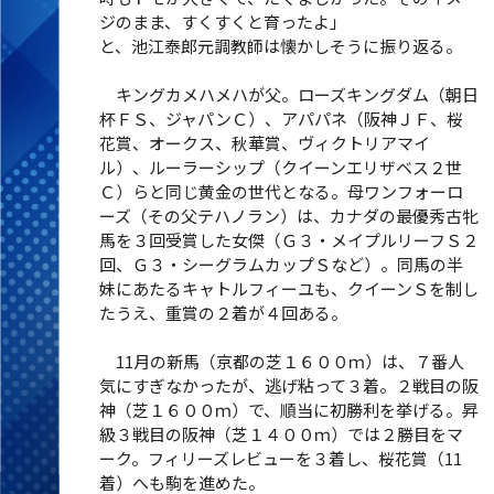
ジのまま、すくすくと育ったよ」
と、池江泰郎元調教師は懐かしそうに振り返る。
キングカメハメハが父。ローズキングダム（朝日
杯ＦＳ、ジャパンＣ）、アパパネ（阪神ＪＦ、桜
花賞、オークス、秋華賞、ヴィクトリアマイ
ル）、ルーラーシップ（クイーンエリザベス２世
Ｃ）らと同じ黄金の世代となる。母ワンフォーロ
ーズ（その父テハノラン）は、カナダの最優秀古牝
馬を３回受賞した女傑（Ｇ３・メイプルリーフＳ２
回、Ｇ３・シーグラムカップＳなど）。同馬の半
妹にあたるキャトルフィーユも、クイーンＳを制し
たうえ、重賞の２着が４回ある。
11月の新馬（京都の芝１６００ｍ）は、７番人
気にすぎなかったが、逃げ粘って３着。２戦目の阪
神（芝１６００ｍ）で、順当に初勝利を挙げる。昇
級３戦目の阪神（芝１４００ｍ）では２勝目をマ
ーク。フィリーズレビューを３着し、桜花賞（11
着）へも駒を進めた。