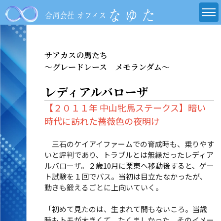
サアカスの馬たち
～グレードレース メモランダム～
レディアルバローザ
【２０１１年 中山牝馬ステークス】暗い
時代に訪れた薔薇色の夜明け
三石のケイアイファームでの育成時も、乗りやす
いと評判であり、トラブルとは無縁だったレディア
ルバローザ。２歳10月に栗東へ移動後すると、ゲー
ト試験を１回でパス。当初は目立たなかったが、
動きも鍛えるごとに上向いていく。
「初めて見たのは、生まれて間もないころ。当歳
時もトモが大きくて、たくましかった。そのイメー