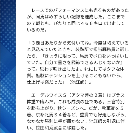
レースでのパフォーマンスにも光るものがあった
が、同馬はめずらしい記録を達成した。ここまで
の７戦とも、ぴたりと同じ４６６キロで出走して
いるのだ。
「３走目あたりから気付いてね。今度は増えている
と見込んでいたときも、装鞍所で担当厩務員と話し
たら、『きょうに限って、馬房でボロをいっぱいし
ていた。自分で重さを調節できるんじゃないか』
って。思わず吹き出したよ。牝にしてはタフな体
質。無駄にテンションを上げることもないから、
仕上げは楽だった」（池江師）。
エーデルワイスＳ（アタマ差の２着）はプラス
体重で臨んだ。これも成長の証である。三宮特別
を勝ち上がり、秋シーズンへ。だが、秋華賞を５
着、京都牝馬Ｓ４着など、重賞でも好走しながら、
なかなか勝利に手が届かない。池江師の引退に伴
い、笹田和秀厩舎に移籍した。