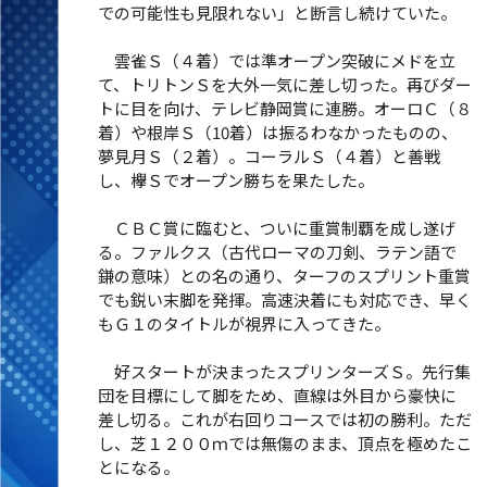
での可能性も見限れない」と断言し続けていた。
雲雀Ｓ（４着）では準オープン突破にメドを立
て、トリトンＳを大外一気に差し切った。再びダー
トに目を向け、テレビ静岡賞に連勝。オーロＣ（８
着）や根岸Ｓ（10着）は振るわなかったものの、
夢見月Ｓ（２着）。コーラルＳ（４着）と善戦
し、欅Ｓでオープン勝ちを果たした。
ＣＢＣ賞に臨むと、ついに重賞制覇を成し遂げ
る。ファルクス（古代ローマの刀剣、ラテン語で
鎌の意味）との名の通り、ターフのスプリント重賞
でも鋭い末脚を発揮。高速決着にも対応でき、早く
もＧ１のタイトルが視界に入ってきた。
好スタートが決まったスプリンターズＳ。先行集
団を目標にして脚をため、直線は外目から豪快に
差し切る。これが右回りコースでは初の勝利。ただ
し、芝１２００ｍでは無傷のまま、頂点を極めたこ
とになる。