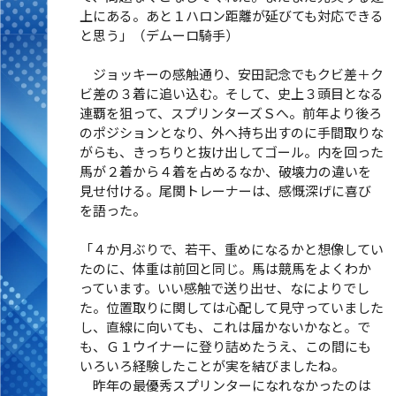
上にある。あと１ハロン距離が延びても対応できる
と思う」（デムーロ騎手）
ジョッキーの感触通り、安田記念でもクビ差＋ク
ビ差の３着に追い込む。そして、史上３頭目となる
連覇を狙って、スプリンターズＳへ。前年より後ろ
のポジションとなり、外へ持ち出すのに手間取りな
がらも、きっちりと抜け出してゴール。内を回った
馬が２着から４着を占めるなか、破壊力の違いを
見せ付ける。尾関トレーナーは、感慨深げに喜び
を語った。
「４か月ぶりで、若干、重めになるかと想像してい
たのに、体重は前回と同じ。馬は競馬をよくわか
っています。いい感触で送り出せ、なによりでし
た。位置取りに関しては心配して見守っていました
し、直線に向いても、これは届かないかなと。で
も、Ｇ１ウイナーに登り詰めたうえ、この間にも
いろいろ経験したことが実を結びましたね。
昨年の最優秀スプリンターになれなかったのは