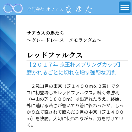
サアカスの馬たち
～グレードレース メモランダム～
レッドファルクス
【２０１７年 京王杯スプリングカップ】
磨かれるごとに切れを増す強靭な刀剣
２歳11月の東京（芝１４００ｍを２着）でター
フに初登場したレッドファルクス。続く未勝利
（中山の芝１６００ｍ）は出遅れたうえ、終始、
外に逃げる若さが響いて９着に終わったが、しっ
かり立て直されて臨んだ３月の中京（芝１４００
ｍ）を快勝。大切に使われながら、力を付けてい
く。