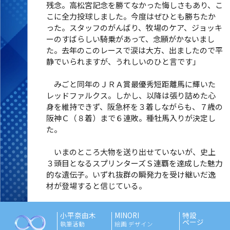
残念。高松宮記念を勝てなかった悔しさもあり、こ
こに全力投球しました。今度はぜひとも勝ちたか
った。スタッフのがんばり、牧場のケア、ジョッキ
ーのすばらしい騎乗があって、念願がかないまし
た。去年のこのレースで涙は大方、出ましたので平
静でいられますが、うれしいのひと言です」
みごと同年のＪＲＡ賞最優秀短距離馬に輝いた
レッドファルクス。しかし、以降は張り詰めた心
身を維持できず、阪急杯を３着しながらも、７歳の
阪神Ｃ（８着）まで６連敗。種牡馬入りが決定し
た。
いまのところ大物を送り出せていないが、史上
３頭目となるスプリンターズＳ連覇を達成した魅力
的な遺伝子。いずれ抜群の瞬発力を受け継いだ逸
材が登場すると信じている。
小平奈由木
MINORI
特設
ページ
執筆活動
絵画 デザイン