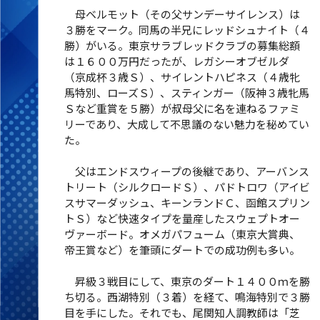
母ベルモット（その父サンデーサイレンス）は
３勝をマーク。同馬の半兄にレッドシュナイト（４
勝）がいる。東京サラブレッドクラブの募集総額
は１６００万円だったが、レガシーオブゼルダ
（京成杯３歳Ｓ）、サイレントハピネス（４歳牝
馬特別、ローズＳ）、スティンガー（阪神３歳牝馬
Ｓなど重賞を５勝）が叔母父に名を連ねるファミ
リーであり、大成して不思議のない魅力を秘めてい
た。
父はエンドスウィープの後継であり、アーバンス
トリート（シルクロードＳ）、パドトロワ（アイビ
スサマーダッシュ、キーンランドＣ、函館スプリン
トＳ）など快速タイプを量産したスウェプトオー
ヴァーボード。オメガパフューム（東京大賞典、
帝王賞など）を筆頭にダートでの成功例も多い。
昇級３戦目にして、東京のダート１４００ｍを勝
ち切る。西湖特別（３着）を経て、鳴海特別で３勝
目を手にした。それでも、尾関知人調教師は「芝