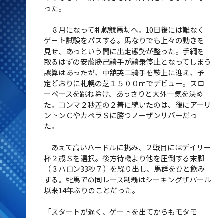
った。
８月になって札幌競馬場へ。10日後には難なく
ゲート試験をパスする。馬なりでも上々の動きを
見せ、あっという間に出走態勢が整った。手綱を
取るはずの安藤勝己騎手が騎乗停止となってしまう
誤算はあったが、中舘英二騎手を鞍上に迎え、予
定どおりに札幌の芝１５００ｍでデビュー。スロ
ーペースを跳ね除け、あっさりと大外一気を決め
た。コンマ２秒差の２着に続いたのは、後にアーリ
ントンＣやカペラＳに勝つノーザンリバーだっ
た。
あえて高いハードルに挑み、２戦目にはデイリー
杯２歳Ｓを選択。後方待機より他を圧倒する末脚
（３ハロン33秒７）を繰り出し、馬群をひと飲み
する。牝馬での同レース制覇はシーキングザパール
以来14年ぶりのことだった。
「スタートが遅く、ゲートを出てからもモタモ