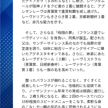
たナイアガラ（すみれＳなど）に続き、レーヴダム
ールが阪神ＪＦをクビ差の２着に健闘すると、アプ
レザンレーヴは青葉賞で重賞制覇を成し遂げた。
レーヴドリアンもきさらき賞２着、京都新聞杯３着
など、非凡な能力を示す。
そして、さらなる「飛翔の夢」（フランス語でレ
ーヴディソール）を背負い、同馬が誕生。配された
父は、サンデーサイレンス系のなかでも抜群の安
定度を誇り、08年に総合リーディングサイアーに輝
いたアグネスタキオンである。さらに、妹弟にあた
るレーヴデトワール（３勝）、レーヴミストラル
（青葉賞、日経新春杯）、レーヴァテイン（青葉
賞３着）らも一族の名を高めていった。
整ったバランスが崩れることなく、すくすくと
成長したレーヴディソール。性格的にも従順であ
り、ノーザンファーム早来での育成は順調に進行し
た。２歳５月になると、週に２回のペースでハロン
15秒程度のスピードメニューをこなす。柔軟な身
のこなしや一瞬の反応も高く評価されるようにな