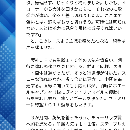
タ。無理せず、じっくりと構えました。しかも、４
コーナーから大外を回すかたちに。それなのに瞬
発力が違い、楽々と差し切れましたよ。ここまで
強いとは。追えばもっと切れそう。可能性は底知れ
ない。あとは能力に見合う馬体に成長すればいい
ですね」
と、このレースより主戦を務めた福永祐一騎手は
声を弾ませた。
阪神ＪＦでも単勝１・６倍の人気を背負い、期
待に違わぬ強さを見せ付ける。前走と同様、スタ
ート自体は遅かったが、すっと行き脚が付いた。ス
ローな流れのなか、折り合いに専念し、中団を追
走する。直線に向いても手応えは楽。瞬時にホエー
ルキャプチャ（後にヴィクトリアマイルを優勝）
らを交わし去り、悠々とゴールを決めた。ファミリ
ーに待望のＧ１の勲章をもたらす。
３か月間、英気を養ったうえ、チューリップ賞
へ駒を進める。単勝人気は１・１倍。ステーブルの