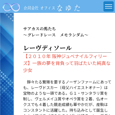
サアカスの馬たち
～グレードレース メモランダム～
レーヴディソール
【２０１０年 阪神ジュベナイルフィリー
ズ】一族の夢を背負って羽ばたいた純真な
少女
錚々たる繁殖を要するノーザンファームにあって
も、レーヴドスカー（母父ハイエストオナー）は
宝物のような一頭である。Ｇ１・サンタラリ賞を
制し、ヴェルメイユ賞やオペラ賞を２着、仏オー
クスでも４着した競走成績も華やかだが、産駒は
コンスタントに活躍した。持ち込みとして誕生し