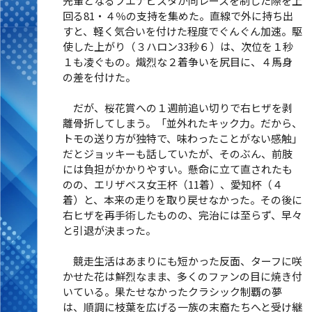
先輩となるブエナビスタが同レースを制した際を上
回る81・４％の支持を集めた。直線で外に持ち出
すと、軽く気合いを付けた程度でぐんぐん加速。駆
使した上がり（３ハロン33秒６）は、次位を１秒
１も凌ぐもの。熾烈な２着争いを尻目に、４馬身
の差を付けた。
だが、桜花賞への１週前追い切りで右ヒザを剥
離骨折してしまう。「並外れたキック力。だから、
トモの送り方が独特で、味わったことがない感触」
だとジョッキーも話していたが、そのぶん、前肢
には負担がかかりやすい。懸命に立て直されたも
のの、エリザベス女王杯（11着）、愛知杯（４
着）と、本来の走りを取り戻せなかった。その後に
右ヒザを再手術したものの、完治には至らず、早々
と引退が決まった。
競走生活はあまりにも短かった反面、ターフに咲
かせた花は鮮烈なまま、多くのファンの目に焼き付
いている。果たせなかったクラシック制覇の夢
は、順調に枝葉を広げる一族の末裔たちへと受け継