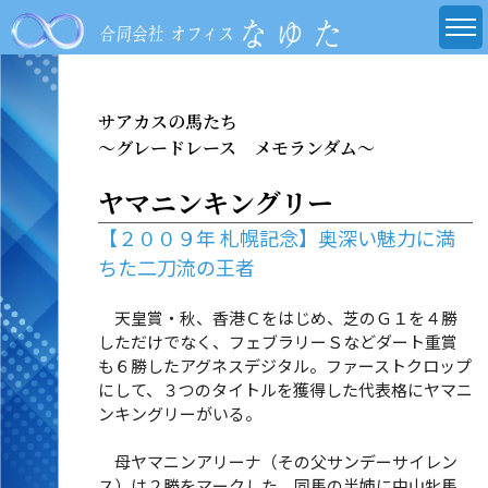
サアカスの馬たち
～グレードレース メモランダム～
ヤマニンキングリー
【２００９年 札幌記念】奥深い魅力に満
ちた二刀流の王者
天皇賞・秋、香港Ｃをはじめ、芝のＧ１を４勝
しただけでなく、フェブラリーＳなどダート重賞
も６勝したアグネスデジタル。ファーストクロップ
にして、３つのタイトルを獲得した代表格にヤマニ
ンキングリーがいる。
母ヤマニンアリーナ（その父サンデーサイレン
ス）は２勝をマークした。同馬の半姉に中山牝馬