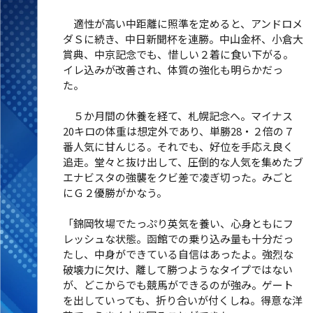
適性が高い中距離に照準を定めると、アンドロメ
ダＳに続き、中日新聞杯を連勝。中山金杯、小倉大
賞典、中京記念でも、惜しい２着に食い下がる。
イレ込みが改善され、体質の強化も明らかだっ
た。
５か月間の休養を経て、札幌記念へ。マイナス
20キロの体重は想定外であり、単勝28・２倍の７
番人気に甘んじる。それでも、好位を手応え良く
追走。堂々と抜け出して、圧倒的な人気を集めたブ
エナビスタの強襲をクビ差で凌ぎ切った。みごと
にＧ２優勝がかなう。
「錦岡牧場でたっぷり英気を養い、心身ともにフ
レッシュな状態。函館での乗り込み量も十分だっ
たし、中身ができている自信はあったよ。強烈な
破壊力に欠け、離して勝つようなタイプではない
が、どこからでも競馬ができるのが強み。ゲート
を出していっても、折り合いが付くしね。得意な洋