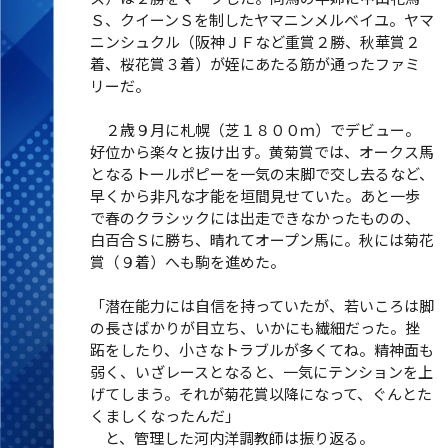
Ｓ、クイーンＳを制したヤマニンメルベイユ。ヤマ
ニンシュクル（阪神ＪＦなど重賞２勝、秋華賞２
着、桜花賞３着）が姪にあたる筋が通ったファミ
リーだ。
２歳９月に札幌（芝１８００ｍ）でデビュー。
好位から楽々と抜け出す。黄菊賞では、オークス馬
となるトールポピーを一気の末脚で交し去るなど、
早くから非凡な才能を垣間見せていた。あと一歩
で春のクラシックには出走できなかったものの、
白百合Ｓに勝ち、晴れてオープン馬に。秋には菊花
賞（９着）へも駒を進めた。
「潜在能力には自信を持っていたが、若いころは脚
の長さばかりが目立ち、いかにも繊細だった。挫
跖をしたり、小さなトラブルが多くてね。精神面も
弱く、いざレースとなると、一気にテンションを上
げてしまう。それが菊花賞以降になって、ぐんとた
くましくなったんだ」
と、管理した河内洋調教師は振り返る。