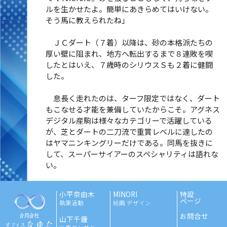
ルを生かせたよ。簡単にあきらめてはいけない。
そう馬に教えられたね」
ＪＣダート（７着）以降は、砂の本格派たちの
厚い壁に阻まれ、地方へ転出するまで８連敗を喫
したとはいえ、７歳時のシリウスＳも２着に健闘
した。
息長く走れたのは、ターフ限定ではなく、ダート
もこなせる才能を兼備していたからこそ。アグネス
デジタル産駒は様々なカテゴリーで活躍している
が、芝とダートの二刀流で重賞レベルに達したの
はヤマニンキングリーだけである。同馬を抜きに
して、スーパーサイアーのスペシャリティは語れな
い。
小平奈由木
MINORI
特設
ページ
執筆活動
絵画 デザイン
お問合せ
山下千鐘