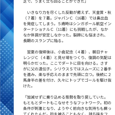
芝で、うまく立ち回ることができた」
いきなり力を尽くした反動が癒えず、天皇賞・秋
（７着）を７着。ジャパンＣ（16着）では鼻出血
を発症してしまう。５歳時はシンガポール航空イン
ターナショナルＣ（11着）にも挑戦したが、なか
なか体調が安定しなかった。裂蹄にも悩まされ、
長期のスランプに陥る。
翌夏の復帰後は、小倉記念（４着）、朝日チャ
レンジＣ（４着）と見せ場をつくり、復調の気配は
明らかだった。ここでダートに目を向ける。さす
がに父の遺伝子。シリウスＳではスムーズに２番手
を進み、楽な手応えのままで先頭に立つ。後続に２
馬身半の差を付け、久々にトップでゴールを駆け抜
けた。
「加減せずに乗り込める態勢を取り戻していた。
もともとダートもこなせそうなフットワーク。初の
条件が刺激となり、ようやく前向きな気持ちも蘇っ
てくれたんだ。砂を被ることもなく、持ち味をフ