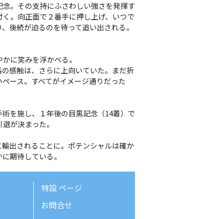
念。その支持にふさわしい強さを発揮す
付く。向正面で２番手に押し上げ、いつで
り、後続が迫るのを待って追い出される。
やかに笑みを浮かべる。
馬の感触は、さらに上向いていた。まだ折
いペース。すべてがイメージ通りだった
術を施し、１年後の目黒記念（14着）で
引退が決まった。
輸出されることに。ポテンシャルは確か
かに期待している。
特設
ページ
お問合せ