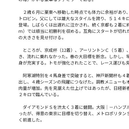
２歳６月に栗東へ移動した時点でも体力に余裕があり、
トロビン。父にしては雄大なスタイルを誇り、５１４キ
登場。しばらくは出遅れに泣かされ、続く京都も２着に終
ｍ）では順当に初勝利を収める。互角にスタートが切れ
の大きさを見せ付ける。
ところが、京成杯（12着）、アーリントンＣ（５着）、
き、流れに乗れなかった。春の大目標を断念。しかし、
身が充実する。トモが強化されたことで、レース運びも
阿寒湖特別を４馬身差で突破すると、神戸新聞杯も４着
出し、４歳シーズンの飛躍につなげた。調教メニューも
肉量が増加。先を見据えた仕上げではあったが、日経新
２キロで臨んでいる。
ダイアモンドＳを渋太く３着に健闘。大阪｜－ハンブル
ったが、得意の東京に目標を切り替え、メトロポリタン
く前進した。