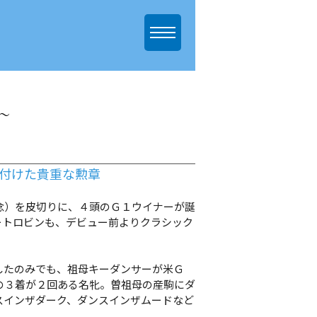
～
せ付けた貴重な勲章
）を皮切りに、４頭のＧ１ウイナーが誕
ートロビンも、デビュー前よりクラシック
たのみでも、祖母キーダンサーが米Ｇ
の３着が２回ある名牝。曽祖母の産駒にダ
スインザダーク、ダンスインザムードなど