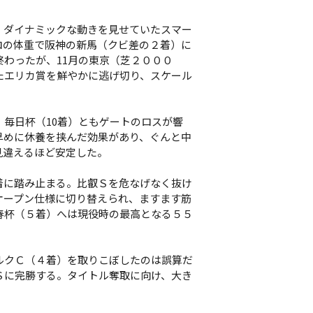
ダイナミックな動きを見せていたスマー
ロの体重で阪神の新馬（クビ差の２着）に
わったが、11月の東京（芝２０００
たエリカ賞を鮮やかに逃げ切り、スケール
毎日杯（10着）ともゲートのロスが響
早めに休養を挟んだ効果があり、ぐんと中
見違えるほど安定した。
に踏み止まる。比叡Ｓを危なげなく抜け
オープン仕様に切り替えられ、ますます筋
春杯（５着）へは現役時の最高となる５５
クＣ（４着）を取りこぼしたのは誤算だ
Ｓに完勝する。タイトル奪取に向け、大き