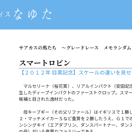
サアカスの馬たち
～グレードレース メモランダム
スマートロビン
【２０１２年 目黒記念】スケールの違いを見
マルセリーナ（桜花賞）、リアルインパクト（安田記念
生したディープインパクトのファーストクロップ。スマ
候補と目された逸材だった。
母キーブギー（その父リファール）はイギリスで１勝し
２・マッチメイカーＳなど重賞を２勝したうえ、Ｇ１で
ンシングキイ（エアダブリン、ダンスパートナー、ダン
の母）がいる豪華なファミリーである。