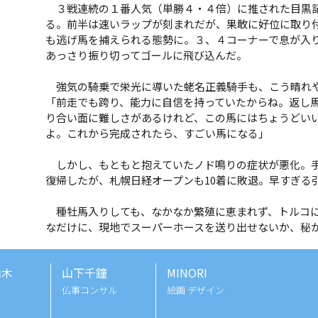
３戦連続の１番人気（単勝４・４倍）に推された目黒記
る。前半は速いラップが刻まれだが、果敢に好位に取り
も逃げ馬を捕えられる態勢に。３、４コーナーで息が入
あっさり振り切ってゴールに飛び込んだ。
強気の騎乗で栄光に導いた蛯名正義騎手も、こう晴れ
「前走でも跨り、能力に自信を持っていたからね。返し
り合い面に難しさがあるけれど、この馬にはちょうどい
よ。これから完成されたら、すごい馬になる」
しかし、もともと抱えていたノド鳴りの症状が悪化。手
復帰したが、札幌日経オープンも10着に敗退。早すぎる
種牡馬入りしても、なかなか繁殖に恵まれず、トルコに
なだけに、現地でスーパーホースを送り出せないか、秘
由木
山下千鐘
MINORI
仏事コンサル
絵画 デザイン