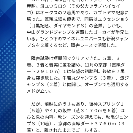
産駒。母ユウミロク（その父カツラノハイセイ
コ）はオークスの２着馬であり、カブトヤマ記念に
勝った。繁殖成績も優秀で、同馬はユウセンショウ
（目黒記念、ダイヤモンドＳ）の全弟。しかも、
中山グランドジャンプを連覇したゴーカイが半兄に
いる。ひとつ下のマイネルユニバースも新潟ジャン
プＳを２着するなど、障害レースで活躍した。
障害試験は短期間でクリアできた。５着、３
着、３着と着実に差を詰め、11月の京都（直線ダ
ート２９１０ｍ）では待望の初勝利。後続を７馬
身も突き放した。牛若丸ジャンプＳ（３着）、淀ジ
ャンプＳ（２着）と健闘し、オープンでも通用する
メドが立つ。
だが、飛越に危うさもあり、阪神スプリングＪ
（５着）や４月の阪神（芝３１７０ｍを６着）は
ひと息の内容。秋シーズンを迎えても、秋陽ジュン
プＳ（10着）、京都の直線ダート３７６０ｍ（３
着）と、離されたままでゴールする。