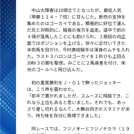
中山大障害は10頭立てとなったが、最低人気
（単勝１１４・７倍）に甘んじた。断然の支持を
集めたのはゴーカイである。積極的に好位で運ん
だ兄と対照的に、縦長の後方を追走。道中で前の
４頭が落馬したことにも助けられ、２周目の向正
面ではポジションを上げる。徐々に近付いてきた
本命馬を目がけ、今村康成騎手は渾身のムチを入れ
た。ラスト３ハロンはゴーカイを１秒０も上回る
39秒３の脚を駆使。みごとに２馬身差を付け、栄
光のゴールへと飛び込んだ。
初の重賞勝利をＪ・Ｇ１で飾ったジョッキー
は、こう声を震わせた。
「前半で置かれましたが、スムーズに飛越でき、こ
れなら上位もあると思いました。それでも、あっ
さり差し切れるなんて。大舞台向きのスタミナがあ
り、持ち味を存分に発揮できました」
同レースでは、フジノオーとフジノチカラ（１９