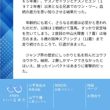
６５年春）、ナスノセイランとナスノヒエン（１
９７２年春）以来となる兄弟でのワン・ツー。血
統の底力を思い知らさせる結果だった。
年齢的にも若く、さらなる前進は必至かと思われ
たのだが、以降は２戦続けて落馬。すっかり安定味
を欠いてしまう。２度目の中山大障害（７着）は後
方のまま。８歳の阪神スプリングＪ（12着）まで
走り続けたところで、引退が決まった。
ジャンプ界の歴史にしっかりと名を刻んだユウフ
ヨウホウ。結局、２勝しかマークできなかったと
はいえ、放ったインパクトはあまりに衝撃的だっ
た。
小平奈由木
MINORI
特設
ページ
執筆活動
絵画 デザイン
お問合せ
山下千鐘
仏事コンサル