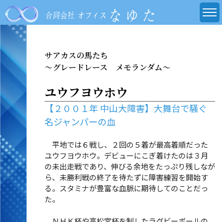
サアカスの馬たち
～グレードレース メモランダム～
ユウフヨウホウ
【２００１年 中山大障害】大舞台で騒ぐ
名ジャンパーの血
平地では６戦し、２回の５着が最高着順だった
ユウフヨウホウ。デビューにこぎ着けたのは３月
の未出走戦であり、伸びる余地をたっぷり残しなが
ら、未勝利戦の終了を待たずに障害練習を開始す
る。スタミナが豊富な血脈に期待してのことだっ
た。
ＮＨＫ杯や高松宮杯を制したラグビーボールの