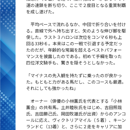
運の連鎖を断ち切り、ここで２度目となる重賞制覇
を成し遂げた。
平均ペースで流れるなか、中団で折り合いを付け
る。直線で外へ持ち出すと、矢のような伸び脚を駆
使した。ラスト３ハロンは次位をコンマ６秒も上
回る33秒６。本来はこの一戦で引退する予定だっ
たのだが、年齢的な常識を超えるベストパフォー
マンスを披露したのである。初めて手綱を取った
四位洋文騎手も、驚きを隠そうとしなかった。
「マイナスの先入観を持たずに乗ったのが良かっ
た。もともと力がある馬だし、このコースも最適。
それにしても強かったね」
オーナー（俳優の小林薫氏を代表とする「小林
薫会」の共有馬。土井睦秋氏をはじめ、吉田照哉
氏、吉田勝己氏、岡田牧雄氏が出資）からのアンコ
ールに応え、ヴィクトリアマイル（５着）、キーン
ランドＣ（13着）と、さらに２走をキャリアに加