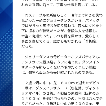
れの未来図に沿って、丁寧な仕事を貫いている。
同ステーブルの所属らしく、晩年まで輝きを失わ
なかった一頭にジョリーダンスがいる。パドック
ではがらっと気持ちが切り替わり、盛んにクビを上
下に振るのが特徴だったが、普段は人を信頼し、
本当に従順だった。いつも目を輝かせ、愛らしく
鼻面を寄せてくる。誰からも好かれる「看板娘」
だった。
ジョリーダンスの母ピーターホフズパティアも、
アメリカで52戦16勝。タフに走った。ダンスイン
ザダーク産駒らしくない芦毛やたくましい前躯
は、強靭な母系から受け継がれたものである。
２歳12月の中山、芝１６００ｍで迎えたデビュ
ー戦は、ダンスインザムード（桜花賞、ヴィクト
リアマイル）の２着。４戦目の未勝利（阪神の芝
１４００ｍ）を逃げ切ったものの、当時は力んで走
りがちだった。３歳秋に中山の芝２０００ｍ、東