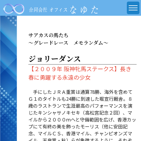
サアカスの馬たち
～グレードレース メモランダム～
ジョリーダンス
【２００９年 阪神牝馬ステークス】長き
春に勇躍する永遠の少女
手にしたＪＲＡ重賞は通算78勝、海外を含めて
Ｇ１のタイトルも24勝に到達した堀宣行厩舎。８
歳のラストランで生涯最高のパフォーマンスを演
じたキンシャサノキセキ（高松宮記念２回）、マ
イルから２０００ｍへと守備範囲を広げ、香港カッ
プにて有終の美を飾ったモーリス（他に安田記
念、マイルＣＳ、香港マイル、チャンピオンズマ
イル、天皇賞・秋）らが象徴するように、それぞ