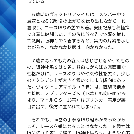
っている」
６歳時のヴィクトリアマイルは、メンバー中で
最速となる32秒９の上がりを繰り出しながら、位
置取り、コース取りの差で５着。安田記念も積極策
で３着に健闘した。その後は放牧先で体調を崩し
て熱発。阪神Ｃで２着するなど、実力の片鱗を示し
ながらも、なかなか状態は上向かなかった。
７歳になっても力の衰えは感じさせなかったもの
の、阪神牝馬Ｓは５着。懸命にがんばる真面目な
性格だけに、レースぶりはやや柔軟性を欠く。少し
のアクシデントが大きく響いてしまう傾向にあっ
た。ヴィクトリアマイル（７着）は、直線で他馬
と接触。スプリンターズＳ（13着）も向正面で挟
まり、マイルＣＳ（15着）はブリンカー着用が裏
目に出て、後方に置かれてしまった。
それでも、陣営の丁寧な取り組みがあったから
こそ、レースを嫌になることはなかった。８歳春は
阪急杯（６着）を経て、阪神牝馬Ｓへ。ようやく不