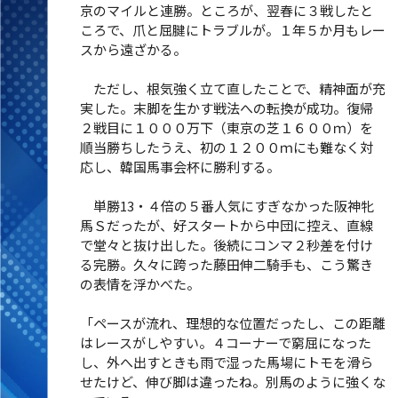
京のマイルと連勝。ところが、翌春に３戦したと
ころで、爪と屈腱にトラブルが。１年５か月もレー
スから遠ざかる。
ただし、根気強く立て直したことで、精神面が充
実した。末脚を生かす戦法への転換が成功。復帰
２戦目に１０００万下（東京の芝１６００ｍ）を
順当勝ちしたうえ、初の１２００ｍにも難なく対
応し、韓国馬事会杯に勝利する。
単勝13・４倍の５番人気にすぎなかった阪神牝
馬Ｓだったが、好スタートから中団に控え、直線
で堂々と抜け出した。後続にコンマ２秒差を付け
る完勝。久々に跨った藤田伸二騎手も、こう驚き
の表情を浮かべた。
「ペースが流れ、理想的な位置だったし、この距離
はレースがしやすい。４コーナーで窮屈になった
し、外へ出すときも雨で湿った馬場にトモを滑ら
せたけど、伸び脚は違ったね。別馬のように強くな