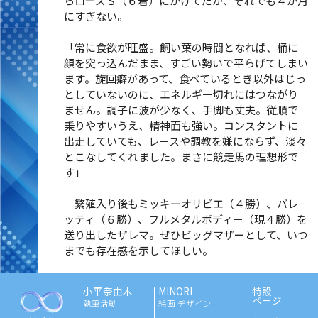
らローズＳ（６着）にかけてだが、それでも４か月
にすぎない。
「常に食欲が旺盛。飼い葉の時間となれば、桶に
顔を突っ込んだまま、すごい勢いで平らげてしまい
ます。旋回癖があって、食べているとき以外はじっ
としていないのに、エネルギー切れにはつながり
ません。調子に波が少なく、手脚も丈夫。従順で
乗りやすいうえ、精神面も強い。コンスタントに
出走していても、レースや調教を嫌にならず、淡々
とこなしてくれました。まさに競走馬の理想形で
す」
繁殖入り後もミッキーオリビエ（４勝）、バレ
ッティ（６勝）、フルメタルボディー（現４勝）を
送り出したザレマ。ぜひビッグマザーとして、いつ
までも存在感を示してほしい。
小平奈由木
MINORI
特設
ページ
執筆活動
絵画 デザイン