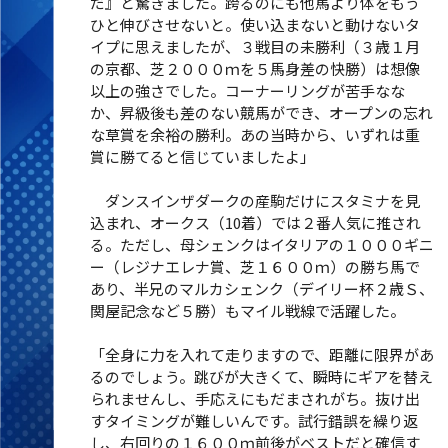
だ』と驚きました。跨るのにも他馬より体をもう
ひと伸びさせないと。使い込まないと動けないタ
イプに思えましたが、３戦目の未勝利（３歳１月
の京都、芝２０００ｍを５馬身差の快勝）は想像
以上の強さでした。コーナーリングが苦手なな
か、昇級後も差のない競馬ができ、オープンの忘れ
な草賞を余裕の勝利。あの当時から、いずれは重
賞に勝てると信じていましたよ」
ダンスインザダークの産駒だけにスタミナを見
込まれ、オークス（10着）では２番人気に推され
る。ただし、母シェンクはイタリアの１０００ギニ
ー（レジナエレナ賞、芝１６００ｍ）の勝ち馬で
あり、半兄のマルカシェンク（デイリー杯２歳Ｓ、
関屋記念など５勝）もマイル戦線で活躍した。
「全身に力を入れて走りますので、距離に限界があ
るのでしょう。跳びが大きくて、瞬時にギアを替え
られませんし、手応えにもだまされがち。抜け出
すタイミングが難しいんです。試行錯誤を繰り返
し、右回りの１６００ｍ前後がベストだと確信す