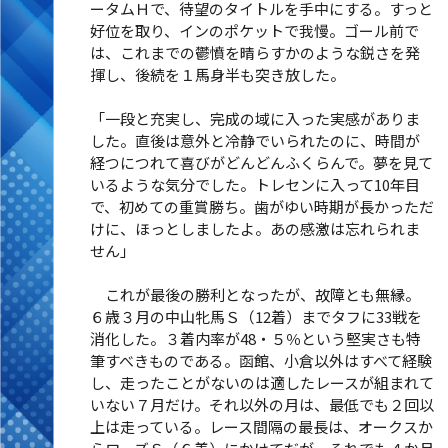
ータムＨで、待望のタイトルを手中にする。すっと
好位を取り、インのポケットで我慢。ゴール前で
は、これまでの鬱憤を晴らすかのような鋭さを発
揮し、後続を１馬身半も突き放した。
「一段と充実し、完成の域に入った実感がありま
した。直後は意外と冷静でいられたのに、時間が
経つにつれて喜びがどんどんふくらんで。夢を見て
いるような気分でした。トレセンに入って10年目
で、初めての重賞勝ち。歯がゆい時期が長かっただ
けに、ほっとしましたよ。あの感激は忘れられま
せん」
これが最後の勝利となったが、故障とも無縁。
６歳３月の中山牝馬Ｓ（12着）までタフに33戦を
消化した。３着内率が48・５％という堅実さも特
筆すべきものである。函館、小倉以外はすべて経験
し、走ったことがないのは適したレースが組まれて
いない７月だけ。それ以外の月は、最低でも２回以
上は走っている。レース間隔の最長は、オークスか