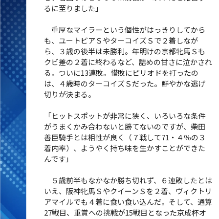
るに至りました」
重厚なマイラーという個性がはっきりしてから
も、ユートピアＳやターコイズＳで２着しなが
ら、３歳の後半は未勝利。年明けの京都牝馬Ｓも
クビ差の２着に終わるなど、詰めの甘さに泣かされ
る。ついに13連敗。惜敗にピリオドを打ったの
は、４歳時のターコイズＳだった。鮮やかな逃げ
切りが決まる。
「ヒットスポットが非常に狭く、いろいろな条件
がうまくかみ合わないと勝てないのですが、柴田
善臣騎手とは相性が良く（７戦して71・４％の３
着内率）、ようやく持ち味を生かすことができた
んです」
５歳前半もなかなか勝ち切れず、６連敗したとは
いえ、阪神牝馬ＳやクイーンＳを２着、ヴィクトリ
アマイルでも４着に食い食い込んだ。そして、通算
27戦目、重賞への挑戦が15戦目となった京成杯オ