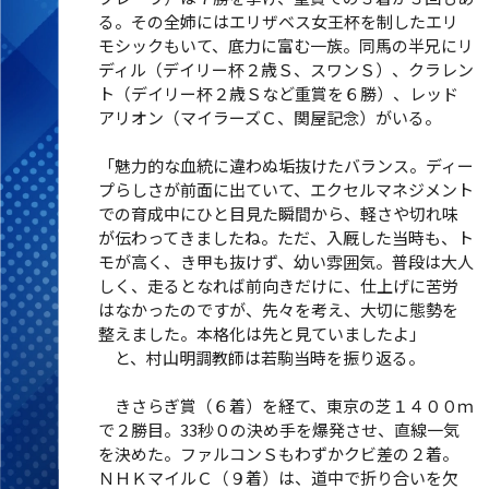
る。その全姉にはエリザベス女王杯を制したエリ
モシックもいて、底力に富む一族。同馬の半兄にリ
ディル（デイリー杯２歳Ｓ、スワンＳ）、クラレン
ト（デイリー杯２歳Ｓなど重賞を６勝）、レッド
アリオン（マイラーズＣ、関屋記念）がいる。
「魅力的な血統に違わぬ垢抜けたバランス。ディー
プらしさが前面に出ていて、エクセルマネジメント
での育成中にひと目見た瞬間から、軽さや切れ味
が伝わってきましたね。ただ、入厩した当時も、ト
モが高く、き甲も抜けず、幼い雰囲気。普段は大人
しく、走るとなれば前向きだけに、仕上げに苦労
はなかったのですが、先々を考え、大切に態勢を
整えました。本格化は先と見ていましたよ」
と、村山明調教師は若駒当時を振り返る。
きさらぎ賞（６着）を経て、東京の芝１４００ｍ
で２勝目。33秒０の決め手を爆発させ、直線一気
を決めた。ファルコンＳもわずかクビ差の２着。
ＮＨＫマイルＣ（９着）は、道中で折り合いを欠