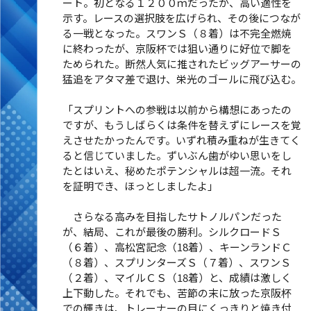
ート。初となる１２００ｍだったが、高い適性を
示す。レースの選択肢を広げられ、その後につなが
る一戦となった。スワンＳ（８着）は不完全燃焼
に終わったが、京阪杯では狙い通りに好位で脚を
ためられた。断然人気に推されたビッグアーサーの
猛追をアタマ差で退け、栄光のゴールに飛び込む。
「スプリントへの参戦は以前から構想にあったの
ですが、もうしばらくは条件を替えずにレースを覚
えさせたかったんです。いずれ積み重ねが生きてく
ると信じていました。ずいぶん歯がゆい思いをし
たとはいえ、秘めたポテンシャルは超一流。それ
を証明でき、ほっとしましたよ」
さらなる高みを目指したサトノルパンだった
が、結局、これが最後の勝利。シルクロードＳ
（６着）、高松宮記念（18着）、キーンランドＣ
（８着）、スプリンターズＳ（７着）、スワンＳ
（２着）、マイルＣＳ（18着）と、成績は激しく
上下動した。それでも、苦節の末に放った京阪杯
での輝きは、トレーナーの目にくっきりと焼き付