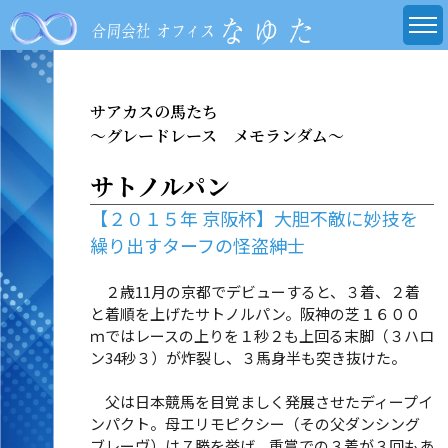
サアカスの馬たち
～グレードレース メモランダム～
サトノルパン
【２０１５年 京阪杯】大胆不敵に妙技を
繰り出すターフの怪盗紳士
２歳11月の京都でデビューすると、３着、２着
と着順を上げたサトノルパン。阪神の芝１６００
ｍではレースの上りを１秒２も上回る末脚（３ハロ
ン34秒３）が炸裂し、３馬身半も突き抜けた。
父は日本競馬を目覚ましく発展させたディープイ
ンパクト。母エリモピクシー（その父ダンシング
ブレーヴ）は７勝を挙げ、重賞での３着が３回もあ