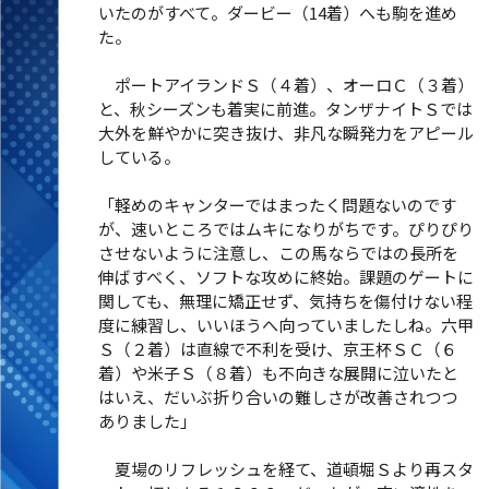
いたのがすべて。ダービー（14着）へも駒を進め
た。
ポートアイランドＳ（４着）、オーロＣ（３着）
と、秋シーズンも着実に前進。タンザナイトＳでは
大外を鮮やかに突き抜け、非凡な瞬発力をアピール
している。
「軽めのキャンターではまったく問題ないのです
が、速いところではムキになりがちです。ぴりぴり
させないように注意し、この馬ならではの長所を
伸ばすべく、ソフトな攻めに終始。課題のゲートに
関しても、無理に矯正せず、気持ちを傷付けない程
度に練習し、いいほうへ向っていましたしね。六甲
Ｓ（２着）は直線で不利を受け、京王杯ＳＣ（６
着）や米子Ｓ（８着）も不向きな展開に泣いたと
はいえ、だいぶ折り合いの難しさが改善されつつ
ありました」
夏場のリフレッシュを経て、道頓堀Ｓより再スタ