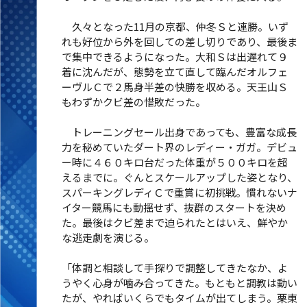
久々となった11月の京都、仲冬Ｓと連勝。いず
れも好位から外を回しての差し切りであり、最後ま
で集中できるようになった。大和Ｓは出遅れて９
着に沈んだが、態勢を立て直して臨んだオルフェ
ーヴルＣで２馬身半差の快勝を収める。天王山Ｓ
もわずかクビ差の惜敗だった。
トレーニングセール出身であっても、豊富な成長
力を秘めていたダート界のレディー・ガガ。デビュ
ー時に４６０キロ台だった体重が５００キロを超
えるまでに。ぐんとスケールアップした姿となり、
スパーキングレディＣで重賞に初挑戦。慣れないナ
イター競馬にも動揺せず、抜群のスタートを決め
た。最後はクビ差まで迫られたとはいえ、鮮やか
な逃走劇を演じる。
「体調と相談して手探りで調整してきたなか、よ
うやく心身が噛み合ってきた。もともと調教は動い
たが、やればいくらでもタイムが出てしまう。栗東