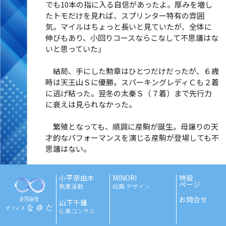
でも10本の指に入る自信があったよ。厚みを増し
たトモだけを見れば、スプリンター特有の雰囲
気。マイルはちょっと長いと見ていたが、全体に
伸びもあり、小回りコースならこなして不思議はな
いと思っていた」
結局、手にした勲章はひとつだけだったが、６歳
時は天王山Ｓに優勝。スパーキングレディＣも２着
に逃げ粘った。翌冬の太秦Ｓ（７着）まで先行力
に衰えは見られなかった。
繁殖となっても、順調に産駒が誕生。母譲りの天
才的なパフォーマンスを演じる産駒が登場しても不
思議はない。
小平奈由木
MINORI
特設
ページ
執筆活動
絵画 デザイン
お問合せ
山下千鐘
仏事コンサル