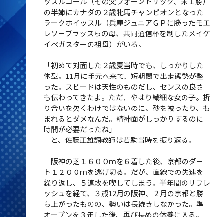
ッスルコール（その父フォーントリック、米１勝）
の半姉にカナダの２歳牝馬チャンピオンとなった
ラークホイッスル（兵庫ジュニアＧＰに勝ったモエ
レソーブラッズらの母、共同通信杯を制したメイケ
イペガスターの祖母）がいる。
「初めて対面した２歳夏当時でも、しっかりした
体型。11月に手元へ来て、短期間で出走態勢が整
った。スピードは天性のものだし、センスの良さ
も伝わってきたよ。ただ、やはり繊細な女の子。折
り合いを欠くわけではないのに、砂を被ったり、も
まれるとダメなんだ。精神面がしっかりするのに
時間が必要だったね」
と、佐藤正雄調教師は若駒当時を振り返る。
阪神の芝１６００ｍを６着した後、京都のダー
ト１２００ｍを逃げ切る。だが、直線での失速を
繰り返し、５連敗を喫してしまう。半年間のリフレ
ッシュを経て、３歳12月の阪神、２月の京都と勝
ち上がったものの、勢いは長続きしなかった。準
オープンを３走した後、再び長めの休養に入る。