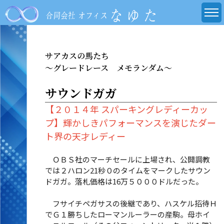
サアカスの馬たち
～グレードレース メモランダム～
サウンドガガ
【２０１４年 スパーキングレディーカッ
プ】輝かしきパフォーマンスを演じたダー
ト界の天才レディー
ＯＢＳ社のマーチセールに上場され、公開調教
では２ハロン21秒０のタイムをマークしたサウン
ドガガ。落札価格は16万５０００ドルだった。
フサイチペガサスの後継であり、ハスケル招待Ｈ
でＧ１勝ちしたローマンルーラーの産駒。母ホイ