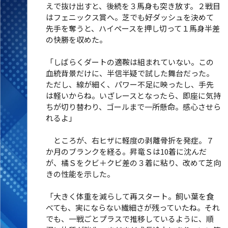
えで抜け出すと、後続を３馬身も突き放す。２戦目
はフェニックス賞へ。芝でも好ダッシュを決めて
先手を奪うと、ハイペースを押し切って１馬身半差
の快勝を収めた。
「しばらくダートの適鞍は組まれていない。この
血統背景だけに、半信半疑で試した舞台だった。
ただし、線が細く、パワー不足に映ったし、手先
は軽いからね。いざレースとなったら、即座に気持
ちが切り替わり、ゴールまで一所懸命。感心させら
れるよ」
ところが、右ヒザに軽度の剥離骨折を発症。７
か月のブランクを経る。昇竜Ｓは10着に沈んだ
が、橘Ｓをクビ＋クビ差の３着に粘り、改めて芝向
きの性能を示した。
「大きく体重を減らして再スタート。飼い葉を食
べても、実にならない繊細さが残っていたね。それ
でも、一戦ごとプラスで推移しているように、順