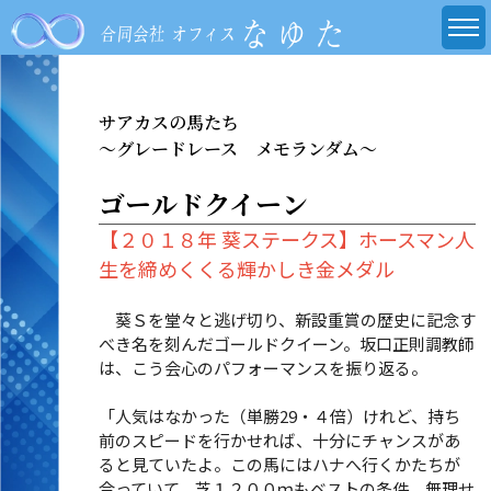
サアカスの馬たち
～グレードレース メモランダム～
ゴールドクイーン
【２０１８年 葵ステークス】ホースマン人
生を締めくくる輝かしき金メダル
葵Ｓを堂々と逃げ切り、新設重賞の歴史に記念す
べき名を刻んだゴールドクイーン。坂口正則調教師
は、こう会心のパフォーマンスを振り返る。
「人気はなかった（単勝29・４倍）けれど、持ち
前のスピードを行かせれば、十分にチャンスがあ
ると見ていたよ。この馬にはハナへ行くかたちが
合っていて、芝１２００ｍもベストの条件。無理せ