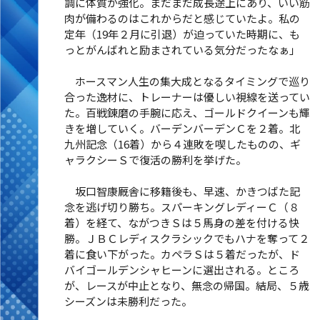
調に体質が強化。まだまだ成長途上にあり、いい筋
肉が備わるのはこれからだと感じていたよ。私の
定年（19年２月に引退）が迫っていた時期に、も
っとがんばれと励まされている気分だったなぁ」
ホースマン人生の集大成となるタイミングで巡り
合った逸材に、トレーナーは優しい視線を送ってい
た。百戦錬磨の手腕に応え、ゴールドクイーンも輝
きを増していく。バーデンバーデンＣを２着。北
九州記念（16着）から４連敗を喫したものの、ギ
ャラクシーＳで復活の勝利を挙げた。
坂口智康厩舎に移籍後も、早速、かきつばた記
念を逃げ切り勝ち。スパーキングレディーＣ（８
着）を経て、ながつきＳは５馬身の差を付ける快
勝。ＪＢＣレディスクラシックでもハナを奪って２
着に食い下がった。カペラＳは５着だったが、ド
バイゴールデンシャヒーンに選出される。ところ
が、レースが中止となり、無念の帰国。結局、５歳
シーズンは未勝利だった。