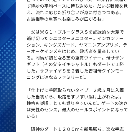
ず絶妙の平均ペースに持ち込めた。だいぶ我慢を覚
え、流れに応じた折り合いが身に付きつつある。
古馬相手の重賞へも楽しみが広がるね」
父は米Ｇ１・ブルーグラスＳを記録的な大差で
逃げ切ったシニスターミニスター。インカンテー
ション、キングズガード、ヤマニンアンプリメ、テ
ーオーケインズをはじめ、砂巧者を量産してい
る。同馬が初となる芝の重賞ウイナー。母サザン
ギフト（その父タイキシャトル）もダートで１勝
した。サファイヤＳを２着した曽祖母クインモー
ニングに連なるファミリーだ。
「仕上げに手間取らないタイプ。２歳５月に入厩
した当初から、坂路をすいすい駆け上がれたよ。
性格も従順。とても乗りやすいんだ。ゲートの速さ
は天性のセンス。最大のセールスポイントになって
いる」
阪神のダート１２００ｍを新馬勝ち。楽な手応