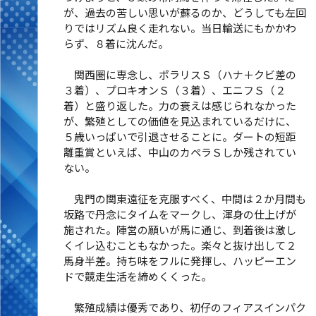
が、過去の苦しい思いが蘇るのか、どうしても左回
りではリズム良く走れない。当日輸送にもかかわ
らず、８着に沈んだ。
関西圏に専念し、ポラリスＳ（ハナ＋クビ差の
３着）、プロキオンＳ（３着）、エニフＳ（２
着）と盛り返した。力の衰えは感じられなかった
が、繁殖としての価値を見込まれているだけに、
５歳いっぱいで引退させることに。ダートの短距
離重賞といえば、中山のカペラＳしか残されてい
ない。
鬼門の関東遠征を克服すべく、中間は２か月間も
坂路で丹念にタイムをマークし、渾身の仕上げが
施された。陣営の願いが馬に通じ、到着後は激し
くイレ込むこともなかった。楽々と抜け出して２
馬身半差。持ち味をフルに発揮し、ハッピーエン
ドで競走生活を締めくくった。
繁殖成績は優秀であり、初仔のフィアスインパク