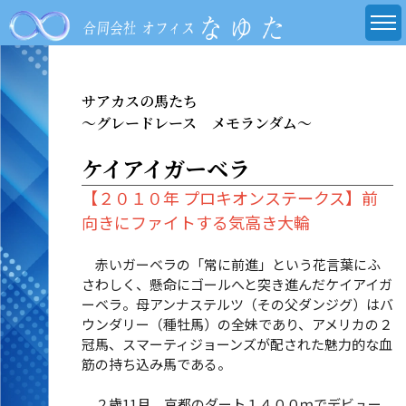
サアカスの馬たち
～グレードレース メモランダム～
ケイアイガーベラ
【２０１０年 プロキオンステークス】前
向きにファイトする気高き大輪
赤いガーベラの「常に前進」という花言葉にふ
さわしく、懸命にゴールへと突き進んだケイアイガ
ーベラ。母アンナステルツ（その父ダンジグ）はバ
ウンダリー（種牡馬）の全妹であり、アメリカの２
冠馬、スマーティジョーンズが配された魅力的な血
筋の持ち込み馬である。
２歳11月、京都のダート１４００ｍでデビュー