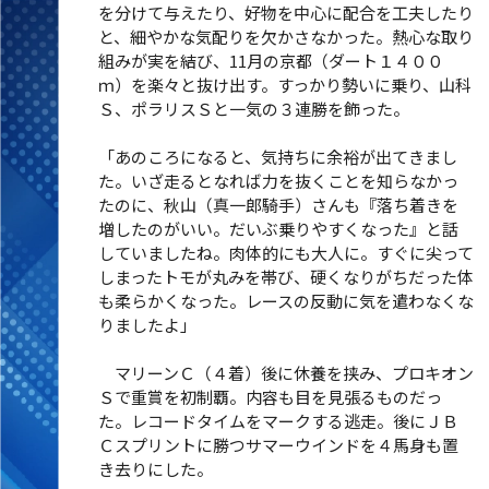
を分けて与えたり、好物を中心に配合を工夫したり
と、細やかな気配りを欠かさなかった。熱心な取り
組みが実を結び、11月の京都（ダート１４００
ｍ）を楽々と抜け出す。すっかり勢いに乗り、山科
Ｓ、ポラリスＳと一気の３連勝を飾った。
「あのころになると、気持ちに余裕が出てきまし
た。いざ走るとなれば力を抜くことを知らなかっ
たのに、秋山（真一郎騎手）さんも『落ち着きを
増したのがいい。だいぶ乗りやすくなった』と話
していましたね。肉体的にも大人に。すぐに尖って
しまったトモが丸みを帯び、硬くなりがちだった体
も柔らかくなった。レースの反動に気を遣わなくな
りましたよ」
マリーンＣ（４着）後に休養を挟み、プロキオン
Ｓで重賞を初制覇。内容も目を見張るものだっ
た。レコードタイムをマークする逃走。後にＪＢ
Ｃスプリントに勝つサマーウインドを４馬身も置
き去りにした。