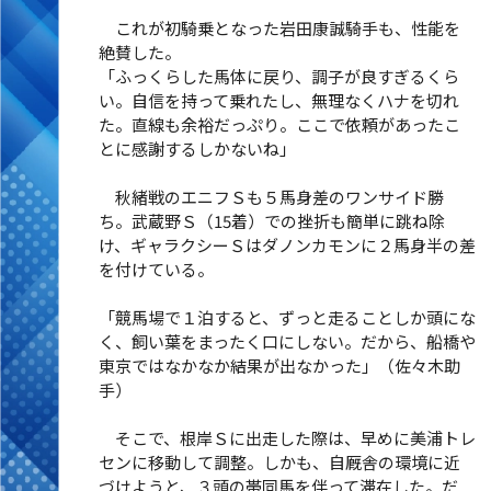
これが初騎乗となった岩田康誠騎手も、性能を
絶賛した。
「ふっくらした馬体に戻り、調子が良すぎるくら
い。自信を持って乗れたし、無理なくハナを切れ
た。直線も余裕だっぷり。ここで依頼があったこ
とに感謝するしかないね」
秋緒戦のエニフＳも５馬身差のワンサイド勝
ち。武蔵野Ｓ（15着）での挫折も簡単に跳ね除
け、ギャラクシーＳはダノンカモンに２馬身半の差
を付けている。
「競馬場で１泊すると、ずっと走ることしか頭にな
く、飼い葉をまったく口にしない。だから、船橋や
東京ではなかなか結果が出なかった」（佐々木助
手）
そこで、根岸Ｓに出走した際は、早めに美浦トレ
センに移動して調整。しかも、自厩舎の環境に近
づけようと、３頭の帯同馬を伴って滞在した。だ