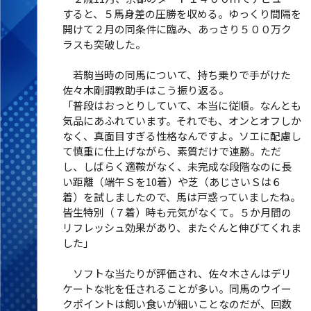
すると、５馬身差の圧勝を収める。ゆっくり間隔を
開けて２月の同条件に臨み、あっさり５００万ク
ラスも突破した。
若駒当時の同馬について、持ち乗りで手がけた
佐々木剛調教助手はこう振り返る。
「普段はおっとりしていて、本当に従順。なんとも
気品にあふれています。それでも、オンとオフしか
なく、真面目すぎる性格なんですよ。ソエに配慮し
て慎重に仕上げながら、素質だけで連勝。ただ
し、しばらく適鞍がなく、未完成な段階なのに長
い距離（端午Ｓを10着）や芝（あじさいＳは６
着）を試しましたので、馬は戸惑っていましたね。
皆生特別（７着）時も元気がなくて。５か月間の
リフレッシュ効果があり、またぐんと伸びてくれま
した」
ソフトな当たりが評価され、佐々木さんはデリ
ケートな牝を任されることが多い。同馬のウイー
クポイントは飼い食いが細いことなのだが、回数