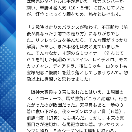
は栄光のタイトルに手が届いた。強力メンバーが
揃い、単勝４番人気（10・５倍）に甘んじていた
が、好位でじっくり脚をため、悠々と抜け出す。
「３歳時は走りのバランスが整わず、不正駈歩（前
後が異なった手前での走り方）になりがちでし
た。リフレッシュを挟んだら、そんな面がすっかり
解消。ただし、まだ本格化は先と見ていました
ね。そんななか、４頭のＧ１ウイナー（先んじて
Ｇ１を制した同期のアルアイン、レイデオロ、モズ
カッチャン、ディアドラ、後にミッキーロケットも
宝塚記念に優勝）を競り落としてしまうなんて。想
像以上に奥深いと思わせました」
阪神大賞典は３着に敗れたとはいえ、１周目の
３、４コーナーで、馬が勝負どころと勘違い。行き
たがったのが敗因だった。天皇賞もあと一歩の３
着に食い下がる。秋シーズンはフォア賞（６着）、
凱旋門賞（17着）にも挑んだ。しかし、本来の真
面目さが途切れ、有馬記念は15着。すっかりスラ
ンプに陥り、５歳シーズンは未勝利に終わる。