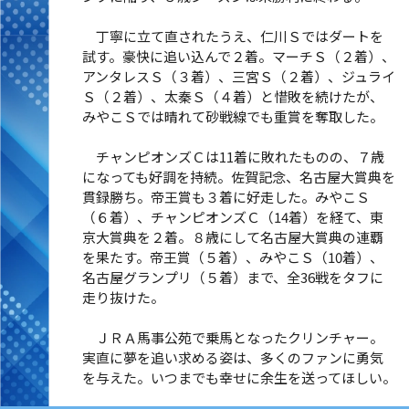
丁寧に立て直されたうえ、仁川Ｓではダートを
試す。豪快に追い込んで２着。マーチＳ（２着）、
アンタレスＳ（３着）、三宮Ｓ（２着）、ジュライ
Ｓ（２着）、太秦Ｓ（４着）と惜敗を続けたが、
みやこＳでは晴れて砂戦線でも重賞を奪取した。
チャンピオンズＣは11着に敗れたものの、７歳
になっても好調を持続。佐賀記念、名古屋大賞典を
貫録勝ち。帝王賞も３着に好走した。みやこＳ
（６着）、チャンピオンズＣ（14着）を経て、東
京大賞典を２着。８歳にして名古屋大賞典の連覇
を果たす。帝王賞（５着）、みやこＳ（10着）、
名古屋グランプリ（５着）まで、全36戦をタフに
走り抜けた。
ＪＲＡ馬事公苑で乗馬となったクリンチャー。
実直に夢を追い求める姿は、多くのファンに勇気
を与えた。いつまでも幸せに余生を送ってほしい。