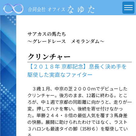
サアカスの馬たち
～グレードレース メモランダム～
クリンチャー
【２０１８年 京都記念】息長く決め手を
駆使した実直なファイター
３歳１月、中京の芝２０００ｍでデビューした
クリンチャー。後方のまま、12着に終わる。とこ
ろが、中１週で京都の同距離に向かうと、走りが一
変。押してハナを奪い、後続を寄せ付けなかっ
た。単勝２４４・８倍の最低人気を覆す３馬身差
の快勝。展開に助けられたわけではなく、ラスト
３ハロンも最速タイの脚（35秒６）を駆使してい
る。