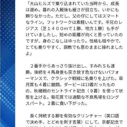
「大山ヒルズで乗り込まれていた当時から、成長
は遅め。暮れの入厩後も緩さが目立ち、いかにも
頼りなかった。ただし、父の仔にしてはスマート
なライン。フットワークは素軽いんです。半兄のレ
ジアス（芝１４００ｍで１勝、地方１勝）も手が
けていましたし、短めの距離が向くと思っていたの
ですが、身のこなしはゆったり。性格も穏やかで、
とても乗りやすく、調教でも意のままに操れました
よ」
２番手からあっさり抜け出し、すみれＳも連
勝。後続を４馬身差も突き放す危なげないパフォ
ーマンスで、クラシック戦線に名乗りを上げた。皐
月賞も４着に健闘。ダービーは13着だったもの
の、秋緒戦のセントライト記念（９着）を使って状
態を上げる。菊花賞では過酷な不良馬場をロング
スパート。２着に食い下がった。
長く持続する脚を有効なクリンチャー（英口語
で決め手、とどめを刺す言葉）にして、京都記念で