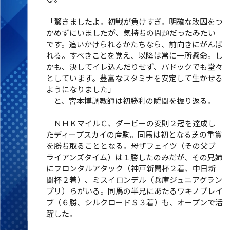
「驚きましたよ。初戦が負けすぎ。明確な敗因をつ
かめずにいましたが、気持ちの問題だったみたい
です。追いかけられるかたちなら、前向きにがんば
れる。すべきことを覚え、以降は常に一所懸命。し
かも、決してイレ込んだりせず、パドックでも堂々
としています。豊富なスタミナを安定して生かせる
ようになりました」
と、宮本博調教師は初勝利の瞬間を振り返る。
ＮＨＫマイルＣ、ダービーの変則２冠を達成し
たディープスカイの産駒。同馬は初となる芝の重賞
を勝ち取ることとなる。母ザフェイツ（その父ブ
ライアンズタイム）は１勝したのみだが、その兄姉
にフロンタルアタック（神戸新聞杯２着、中日新
聞杯２着）、ミスイロンデル（兵庫ジュニアグラン
プリ）らがいる。同馬の半兄にあたるワキノブレイ
ブ（６勝、シルクロードＳ３着）も、オープンで活
躍した。