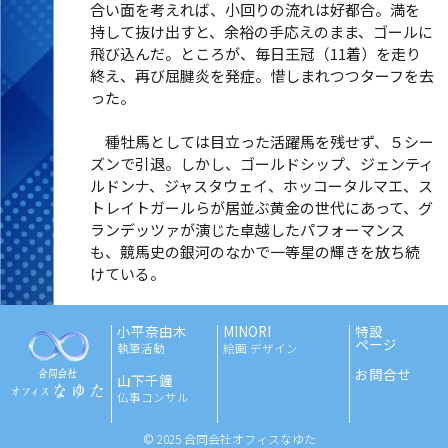
合い面を考えれば、小回りの流れは好都合。満を
持して抜け出すと、余裕の手応えのまま、ゴールに
飛び込んだ。ところが、毎日王冠（11着）を走り
終え、再び屈腱炎を発症。惜しまれつつターフを去
った。
種牡馬としては目立った活躍馬を残せず、５シー
ズンで引退。しかし、ゴールドシップ、ジェンティ
ルドンナ、ジャスタウェイ、ホッコータルマエ、ス
トレイトガールらが居並ぶ黄金の世代にあって、グ
ランデッツァが演じた卓越したパフォーマンス
も、競馬史の銀河のなかで一等星の輝きを放ち続
けている。
小平奈由木
MINORI
特設
ページ
執筆活動
絵画 デザイン
お問合せ
山下千鐘
仏事コンサル
© 2025 合同会社オフィスなゆた