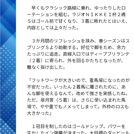
早くもクラシック路線に乗れ、ゆったりしたロ
ーテーションを組む。ラジオＮＩＫＫＥＩ杯２歳
Ｓはゴール前で甘くなり、３着に敗れたとはいえ、
内容としては上々だった。
３か月間のリフレッシュを挟み、春シーズンはス
プリングＳより始動する。好位で脚をため、余力
たっぷりに追走。直線入口ではディープブリランテ
（２着）に寄られ、外を回るかたちとなったが、
難なく抜け出した。
「フットワークが大きいので、重馬場になったのが
不安だった。いったん２着馬に離されたのに、あ
んな脚を使えるなんて。改めて強さを実感したね。
ただ、皐月賞（５着）は、さらに使い込まれた馬
場で、やや重でもノメってしまって。外枠のロスも
大きかった」
１冠目を制したのはゴールドシップ。パワーを
生かしたイン強襲が決まった。大目標のダービーも