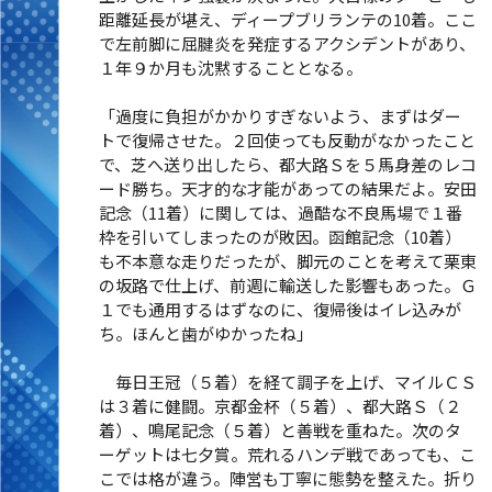
距離延長が堪え、ディープブリランテの10着。ここ
で左前脚に屈腱炎を発症するアクシデントがあり、
１年９か月も沈黙することとなる。
「過度に負担がかかりすぎないよう、まずはダー
トで復帰させた。２回使っても反動がなかったこと
で、芝へ送り出したら、都大路Ｓを５馬身差のレコ
ード勝ち。天才的な才能があっての結果だよ。安田
記念（11着）に関しては、過酷な不良馬場で１番
枠を引いてしまったのが敗因。函館記念（10着）
も不本意な走りだったが、脚元のことを考えて栗東
の坂路で仕上げ、前週に輸送した影響もあった。Ｇ
１でも通用するはずなのに、復帰後はイレ込みが
ち。ほんと歯がゆかったね」
毎日王冠（５着）を経て調子を上げ、マイルＣＳ
は３着に健闘。京都金杯（５着）、都大路Ｓ（２
着）、鳴尾記念（５着）と善戦を重ねた。次のタ
ーゲットは七夕賞。荒れるハンデ戦であっても、こ
こでは格が違う。陣営も丁寧に態勢を整えた。折り