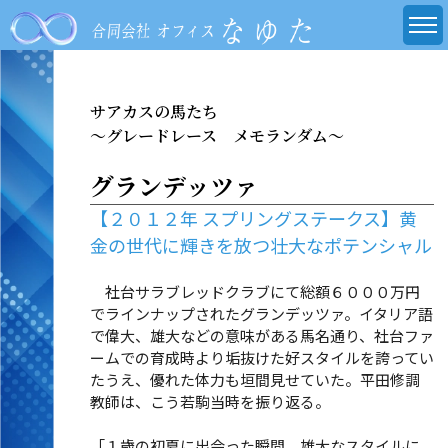
サアカスの馬たち
～グレードレース メモランダム～
グランデッツァ
【２０１２年 スプリングステークス】黄
金の世代に輝きを放つ壮大なポテンシャル
社台サラブレッドクラブにて総額６０００万円
でラインナップされたグランデッツァ。イタリア語
で偉大、雄大などの意味がある馬名通り、社台ファ
ームでの育成時より垢抜けた好スタイルを誇ってい
たうえ、優れた体力も垣間見せていた。平田修調
教師は、こう若駒当時を振り返る。
「１歳の初夏に出会った瞬間、雄大なスタイルに