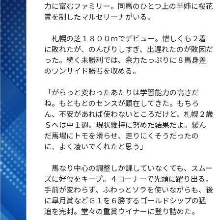
力に富むファミリー。同馬のひとつ上の半姉に桜花
賞を制したマルセリーナがいる。
札幌の芝１８００ｍでデビュー。惜しくも２着
に敗れたが、のんびりしすぎ、出遅れたのが敗因だ
った。続く未勝利では、余力たっぷりに８馬身差
のワンサイド勝ちを収める。
「がらっと変わったあたりは学習能力の高さだ
ね。もともとのセンスが顕在してきた。もちろ
ん、不安があれば使わないところだけど、札幌２歳
Ｓへは中１週。現状維持に努めた結果だよ。緩ん
だ馬場にトモを滑らせ、走りにくそうだったの
に、よく凌いでくれたと思う」
馬なり中心の調整しか課していなくても、スムー
ズに好位をキープ。４コーナーで先頭に躍り出る。
手前が変わらず、ふわっとソラを使いながらも、後
に皐月賞などＧ１を６勝するゴールドシップの猛
追を完封。堂々の重賞ウイナーに登り詰めた。