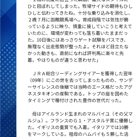
ひと目ぼれしてしまった。牧場サイドの期待もひし
ひしと伝わってきたね。十分な乗り込みを消化し、
２歳７月に函館競馬場へ。育成段階では気性が勝
っているように映り、慎重に接していこうと考えて
いたのに、環境が変わっても落ち着いたままだっ
た。10日後にはあっさりゲート試験をパスでき、
無理なく出走態勢が整ったよ。それほど目立たな
かった動きも、直前になれば評判馬に楽々と先
着。やはりものが違うと思わせた」
ＪＲＡ総合リーディングサイアーを獲得した翌年
（09年）にこの世を去ってしまったものの、サンデ
ーサイレンスの後継では当時のエース格だったアグ
ネスタキオンの産駒である。トップの座を固めた
タイミングで種付けされた豊作の世代だった。
母はアイルランド生まれのマルバイユ（その父マ
ルジュ）。フランスのＧ１・アスタルテ賞に優勝し
た。イギリスの重賞でも入着。イタリアでは10勝
をマークしている。祖母のハムバイも５勝した活