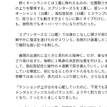
続くキーンランドＣは３着に敗れたものの、位置取りが
の上りを駆使する。スプリンターズＳを２着し、翌シー
オーシャンＳ（10着）、高松宮記念（10着）とスラン
り、促さなくても動きすぎるくらいに動くタイプだけに
も、放牧先でもオーバーワークになりがちだった。
スプリンターズＳ（12着）では身のこなしに硬さが目
鮮やかに復活を遂げたのがスワンＳ。右側だけ装着した
て熾烈な追い比べを制した。
痛恨の出遅れに泣くかと思われた阪神Ｃ。だが、楽な手
さり抜け出すと、後続に１馬身の決定的な差を付ける。
して、高松宮記念と破竹の４連勝で突き進んでいく。い
している陣営に、初となるＧ１のタイトルをもたらした
辛勝ではあったが、余力はたっぷり感じられ、さらなる
「テンションが上がるのを心配していたのに、下見でも
メンタルとフィジカルのバランスが、ようやく釣り合っ
くなり、ぐっとたくましくなりました」