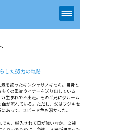
～
たらした努力の軌跡
気を誇ったキンシャサノキセキ。自身と
数多くの重賞ウイナーを送り出している。
リカ生まれで不出走。その半兄にグルーム
の血が流れている。ただし、父はフジキセ
系にあって、スピード色も濃かった。
れでも、輸入されて日が浅いなか、２歳
亡くなったために、急遽、入厩が決まった