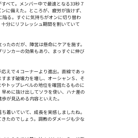
すべて。メンバー中で最速となる33秒７
ズンに備えた。ところが、疲労が抜けず、
プに陥る。すぐに気持ちがオンに切り替わ
、十分にリフレッシュ期間を割いていて
立ったのだが、陣営は懸命にケアを施す。
ブリンカーの効果もあり、まっすぐに伸び
応えで４コーナーより進出。直線であっ
ますます破壊力を増し、オーシャンＳ、そ
まやトップレベルの地位を確固たるものに
。早めに抜け出してソラを使い、ハナ差の
進歩が見込める内容といえた。
落ち着いていて、成長を実感しましたね。
てきたのでしょう。調教のダメージも少な