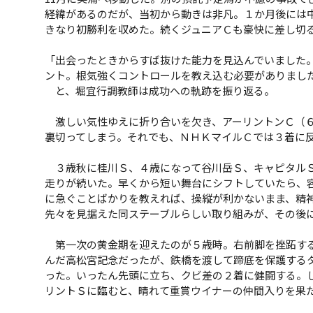
経緯があるのだが、当初から動きは非凡。１か月後には
きなり初勝利を収めた。続くジュニアＣも豪快に差し切
「出会ったときからすば抜けた能力を見込んでいました
ント。根気強くコントロールを教え込む必要がありまし
と、堀宜行調教師は成功への軌跡を振り返る。
激しい気性ゆえに折り合いを欠き、アーリントンＣ（６
裏切ってしまう。それでも、ＮＨＫマイルＣでは３着に
３歳秋に桂川Ｓ、４歳になって谷川岳Ｓ、キャピタルＳ
走りが続いた。早くから短い舞台にシフトしていたら、
に急ぐことばかりを教えれば、操縦が利かないまま、精
先々を見据えた同ステーブルらしい取り組みが、その後
第一次の黄金期を迎えたのが５歳時。右前脚を挫跖する
んだ高松宮記念だったが、鉄橋を渡して蹄底を保護する
った。いったん先頭に立ち、クビ差の２着に健闘する。
リントＳに臨むと、晴れて重賞ウイナーの仲間入りを果