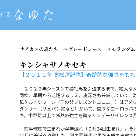
サアカスの馬たち
～グレードレース メモランダム
キンシャサノキセキ
【２０１１年 高松宮記念】奇跡的な強さをも
２０２２年シーズンで種牡馬を引退するまで、絶大な人
同様、早期から活躍するうえ、奥深さも兼備していて、
母ケルトシャーン（その父プレズントコロニー）はアメ
ダンサー（リュパン賞など）がいて、重厚なヨーロッパ
キ。中距離以上で断然の強さを誇るサンデーサイレンス
南半球産で生まれが半年遅れ（９月24日生まれ）。そ
11月に美浦へ移動した。別の預託予定馬が不慮の事故で