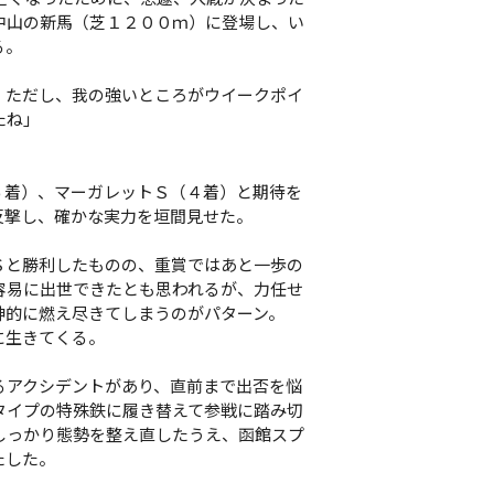
中山の新馬（芝１２００ｍ）に登場し、い
る。
。ただし、我の強いところがウイークポイ
たね」
着）、マーガレットＳ（４着）と期待を
反撃し、確かな実力を垣間見せた。
と勝利したものの、重賞ではあと一歩の
容易に出世できたとも思われるが、力任せ
神的に燃え尽きてしまうのがパターン。
に生きてくる。
アクシデントがあり、直前まで出否を悩
タイプの特殊鉄に履き替えて参戦に踏み切
しっかり態勢を整え直したうえ、函館スプ
たした。