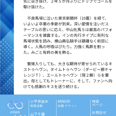
気に突き抜け、２年５か月ぶりにトップでゴールを
駆け抜けた。
不良馬場に泣いた東京新聞杯（10着）を経て、
いよいよ卒業の季節が到来。深い愛情を注いだス
テーブルの思いに応え、中山牝馬Ｓは最高のパフォ
ーマンスを披露する。インの先行タイプに有利な
馬場状態を読み、横山典弘騎手は躊躇なく前目に
導く。人馬の呼吸はぴたり。力強く馬群を割っ
た。みごと有終の美を飾る。
繁殖入りしても、大きな期待が寄せられているキ
ストゥヘヴン。タイムトゥヘヴン（ダービー卿チャ
レンジＴ）、エールトゥヘヴン（現２勝）らを輩
出。母としてもトレーナーに、そして、ファンへ向
けても感謝のキスを送り続ける。
小平奈由木
MINORI
特設
ページ
執筆活動
絵画 デザイン
お問合せ
山下千鐘